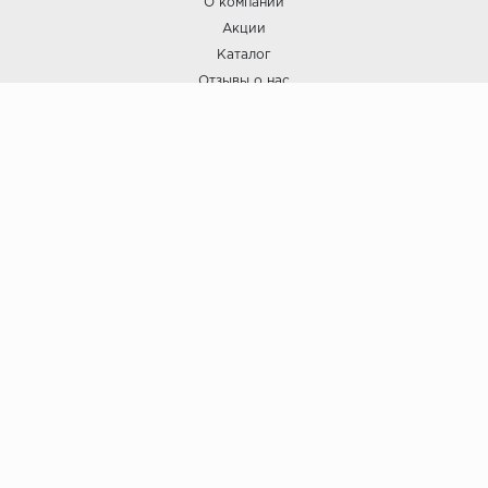
О компании
Акции
Каталог
Отзывы о нас
ПОКУПАТЕЛЯМ
Услуги
Доставка и оплата
Гарантия и возврат
А СТИЛЬ
А Стиль: Напольные покрытия и отделочные материалы.
Вся информация, размещенная на сайте, носит исключительно
информативный характер и не является публичной офертой.
6
© ООО "А Стиль" 2015-202