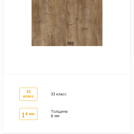
Серый
Бежевый
Дуб светлый
Коричневый
Страна
Австрия
Бельгия
Германия
Франция
33
33 класс
класс
Толщина
8 мм
8 мм