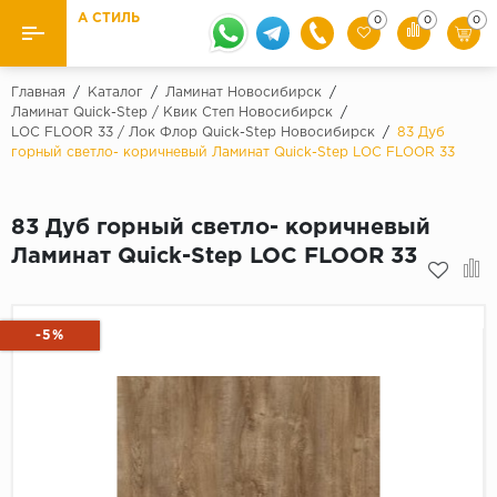
А СТИЛЬ
0
0
0
Назад
Назад
Главная
/
Каталог
/
Ламинат Новосибирск
/
Ламинат Quick-Step / Квик Степ Новосибирск
/
LOC FLOOR 33 / Лок Флор Quick-Step Новосибирск
/
83 Дуб
Бренды
Ламинат
горный светло- коричневый Ламинат Quick-Step LOC FLOOR 33
Kaindl
Паркетная доска
Krontex
83 Дуб горный светло- коричневый
Ковролин и ковровая плитка
Pergo
Ламинат Quick-Step LOC FLOOR 33
Quick Step
Плитка ПВХ
Класс
-5%
Линолеум
31 класс
Плинтус
32 класс
33 класс
Кварцевый ламинат SPC
Палитра
Подложка под паркет и ламинат