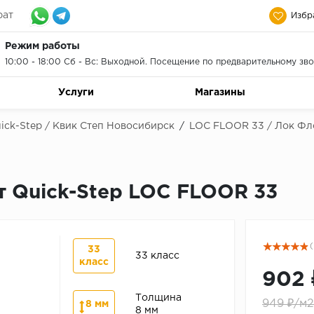
рат
Избр
Режим работы
10:00 - 18:00 Сб - Вс: Выходной. Посещение по предварительному зво
Услуги
Магазины
ick-Step / Квик Степ Новосибирск
/
LOC FLOOR 33 / Лок Фл
 Quick-Step LOC FLOOR 33
(
33
33 класс
класс
902 
Толщина
949 ₽/м2
8 мм
8 мм