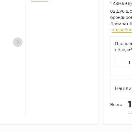
1 439.59 
82 Дуб шо
брендиров
Ламинат 
подробн
Площад
пола, м
Нашли 
Всего:
1