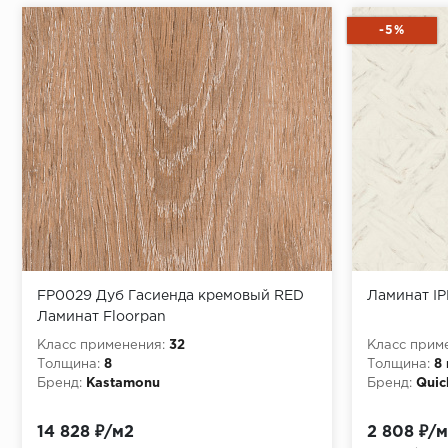
-5%
FP0029 Дуб Гасиенда кремовый RED
Ламинат I
Ламинат Floorpan
Класс применения:
32
Класс прим
Толщина:
8
Толщина:
8
Бренд:
Kastamonu
Бренд:
Quic
14 828 ₽/м2
2 808 ₽/