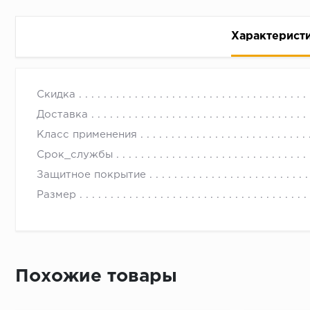
Характерист
Ламинат Квик-Степ 82 Дуб шоколадный LOC FLOOR
с 09.00 до 
Скидка
Доставка
Класс применения
Срок_службы
Защитное покрытие
Размер
Похожие товары