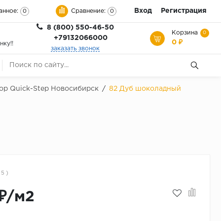
Вход
Регистрация
анное:
Сравнение:
0
0
8 (800) 550-46-50
Корзина
0
+79132066000
0 ₽
нку!!
заказать звонок
ор Quick-Step Новосибирск
/
82 Дуб шоколадный
 5 )
₽/м2