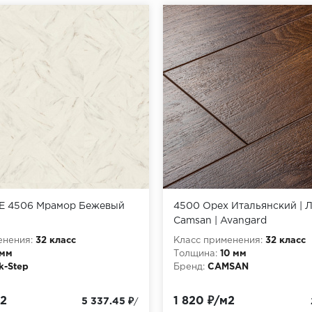
PE 4506 Мрамор Бежевый
4500 Орех Итальянский | 
Camsan | Avangard
енения:
32 класс
Класс применения:
32 класс
 мм
Толщина:
10 мм
k-Step
Бренд:
CAMSAN
м2
1 820 ₽/м2
5 337.45 ₽
/