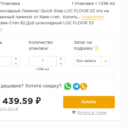
₽/Упаковка
1 Упаковка = 1.596 м2
коладный Ламинат Quick-Step LOC FLOOR 33 это не
анный ламинат от Квик степ. Купить...
подробнее
Квик-Степ 82 Дуб шоколадный LOC FLOOR 33
ее
ь
Количество
Запас на
i
2
упаковок:
подрезку
Без запаса
1.596 м2
дешевле? Хотите скидку?:
1 439.59 ₽
Купить
 514.60 ₽
Купить в 1 клик