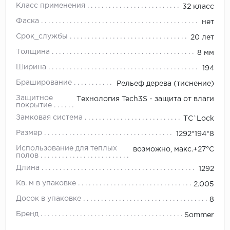
Класс применения
32 класс
Фаска
нет
Срок_службы
20 лет
Толщина
8 мм
Ширина
194
Браширование
Рельеф дерева (тиснение)
Защитное
Технология Tech3S - защита от влаги
покрытие
Замковая система
TС`Lock
Размер
1292*194*8
Использование для теплых
возможно, макс.+27°С
полов
Длина
1292
Кв. м в упаковке
2.005
Досок в упаковке
8
Бренд
Sommer