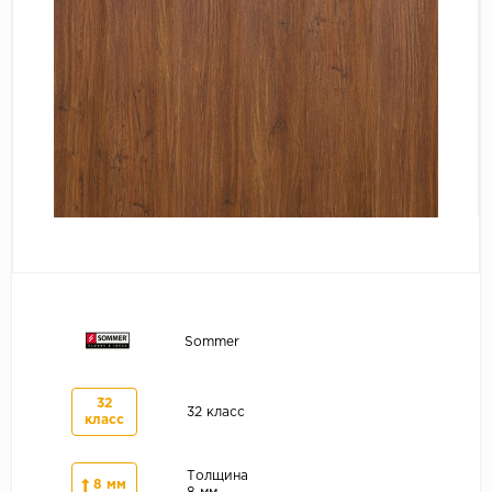
Серый
Бежевый
Дуб светлый
Коричневый
Страна
Австрия
Бельгия
Германия
Франция
Sommer
32
32 класс
класс
Толщина
8 мм