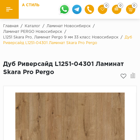
А СТИЛЬ
0
0
0
Назад
Назад
Главная
/
Каталог
/
Ламинат Новосибирск
/
Ламинат PERGO Новосибирск
/
L1251 Skara Pro, Ламинат Pergo 9 мм 33 класс Новосибирск
/
Дуб
Бренды
Ламинат
Риверсайд L1251-04301 Ламинат Skara Pro Pergo
Kaindl
Паркетная доска
Krontex
Дуб Риверсайд L1251-04301 Ламинат
Ковролин и ковровая плитка
Pergo
Skara Pro Pergo
Quick Step
Плитка ПВХ
Класс
Линолеум
31 класс
Плинтус
32 класс
33 класс
Кварцевый ламинат SPC
Палитра
Подложка под паркет и ламинат