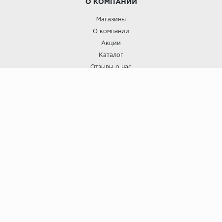
О КОМПАНИИ
Магазины
О компании
Акции
Каталог
Отзывы о нас
ПОКУПАТЕЛЯМ
Услуги
Доставка и оплата
Гарантия и возврат
А СТИЛЬ
А Стиль: Напольные покрытия и отделочные материалы.
Вся информация, размещенная на сайте, носит исключительно
информативный характер и не является публичной офертой.
6
© ООО "А Стиль" 2015-202