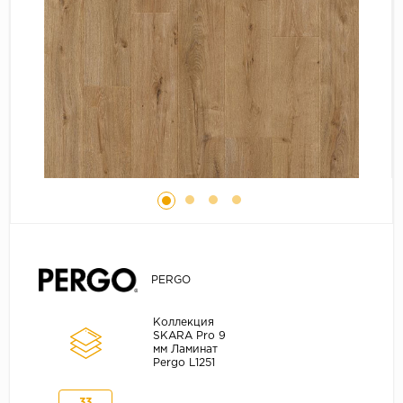
Серый
Бежевый
Дуб светлый
Коричневый
Страна
Австрия
Бельгия
Германия
Франция
PERGO
Коллекция
SKARA Pro 9
мм Ламинат
Pergo L1251
33