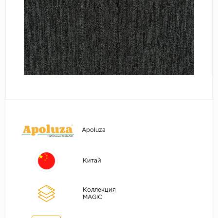
Серый
Бежевый
Дуб светлый
Коричневый
Страна
Австрия
Бельгия
Германия
Франция
Apoluza
Китай
Коллекция
MAGIC