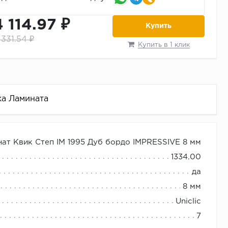
4 114.97 ₽
Купить
 331.54 ₽
Купить в 1 клик
ка Ламината
ат Квик Степ IM 1995 Дуб бордо IMPRESSIVE 8 мм
1334.00
да
8 мм
Uniclic
7