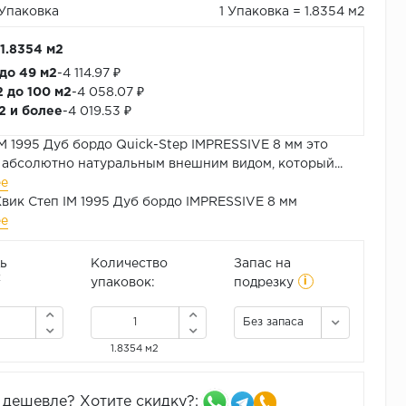
/Упаковка
1 Упаковка = 1.8354 м2
 1.8354 м2
 до 49 м2
-
4 114.97 ₽
2 до 100 м2
-
4 058.07 ₽
м2 и более
-
4 019.53 ₽
M 1995 Дуб бордо Quick-Step IMPRESSIVE 8 мм это
 абсолютно натуральным внешним видом, который...
ее
вик Степ IM 1995 Дуб бордо IMPRESSIVE 8 мм
ее
ь
Количество
Запас на
i
2
упаковок:
подрезку
Без запаса
1.8354 м2
дешевле? Хотите скидку?: