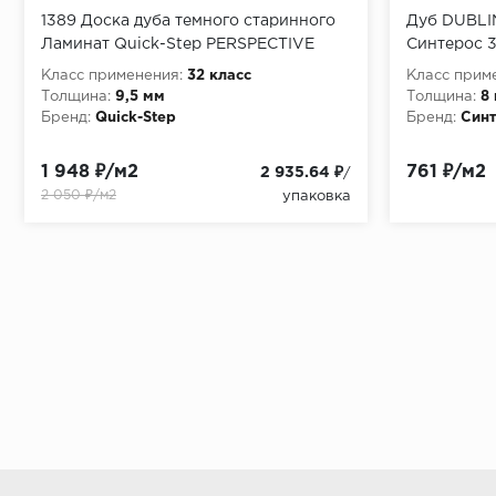
1389 Доска дуба темного старинного
Дуб DUBLI
Ламинат Quick-Step PERSPECTIVE
Синтерос 3
Класс применения:
32 класс
Класс прим
Толщина:
9,5 мм
Толщина:
8
Бренд:
Quick-Step
Бренд:
Син
1 948 ₽/м2
761 ₽/м2
2 935.64 ₽
/
2 050 ₽/м2
упаковка