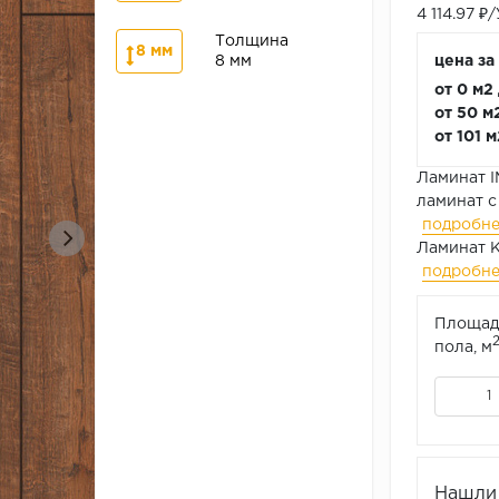
4 114.97 ₽
Толщина
8 мм
8 мм
цена за
от 0 м2
от 50 м
от 101 
Ламинат I
ламинат с
подробн
Ламинат К
подробн
Площад
пола, м
Нашли 