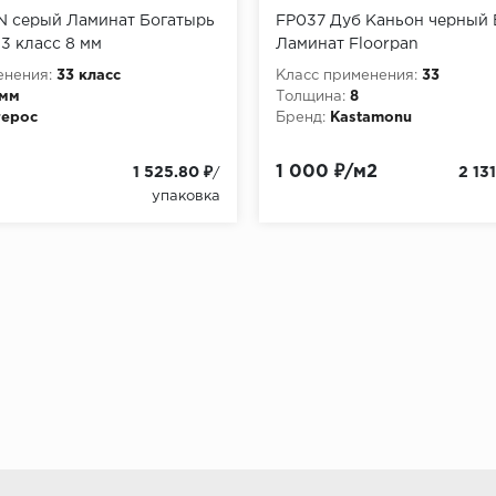
N серый Ламинат Богатырь
FP037 Дуб Каньон черный
3 класс 8 мм
Ламинат Floorpan
енения:
33 класс
Класс применения:
33
 мм
Толщина:
8
терос
Бренд:
Kastamonu
1 000 ₽/м2
1 525.80 ₽
2 131
/
упаковка