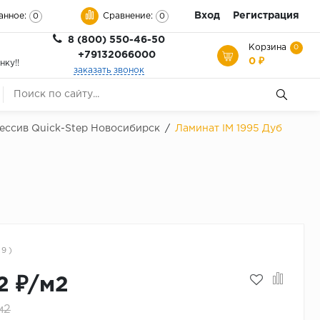
Вход
Регистрация
анное:
Сравнение:
0
0
8 (800) 550-46-50
Корзина
0
+79132066000
0 ₽
нку!!
заказать звонок
ессив Quick-Step Новосибирск
/
Ламинат IM 1995 Дуб
 9 )
2 ₽/м2
м2