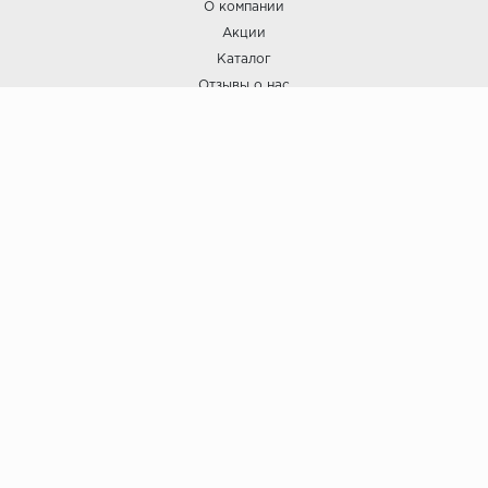
О компании
Акции
Каталог
Отзывы о нас
ПОКУПАТЕЛЯМ
Услуги
Доставка и оплата
Гарантия и возврат
А СТИЛЬ
А Стиль: Напольные покрытия и отделочные материалы.
Вся информация, размещенная на сайте, носит исключительно
информативный характер и не является публичной офертой.
6
© ООО "А Стиль" 2015-202