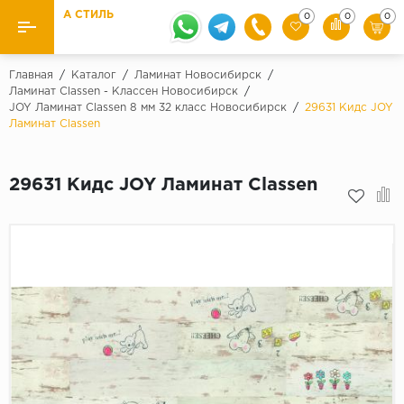
А СТИЛЬ
0
0
0
Назад
Назад
Главная
/
Каталог
/
Ламинат Новосибирск
/
Ламинат Classen - Классен Новосибирск
/
JOY Ламинат Classen 8 мм 32 класс Новосибирск
/
29631 Кидс JOY
Бренды
Ламинат
Ламинат Classen
Kaindl
Паркетная доска
Krontex
29631 Кидс JOY Ламинат Classen
Ковролин и ковровая плитка
Pergo
Quick Step
Плитка ПВХ
Класс
Линолеум
31 класс
Плинтус
32 класс
33 класс
Кварцевый ламинат SPC
Палитра
Подложка под паркет и ламинат