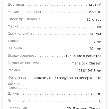
Доставка
7-14 дней
Минимальная цена
1527.00
Класс применения
32 класс
Фаска
нет
Срок_службы
20 лет
Толщина
8 мм
Ширина
194 мм
Браширование
тиснение в регистре
Замковая система
Megalock Classen
Размер
1286*194*8 мм
Использование
возможно до 27 градусов на поверхности
для
теплых
полов
Длина
1286 мм
Досок в упаковке
8
Коллекция
JOY Ламинат Classen