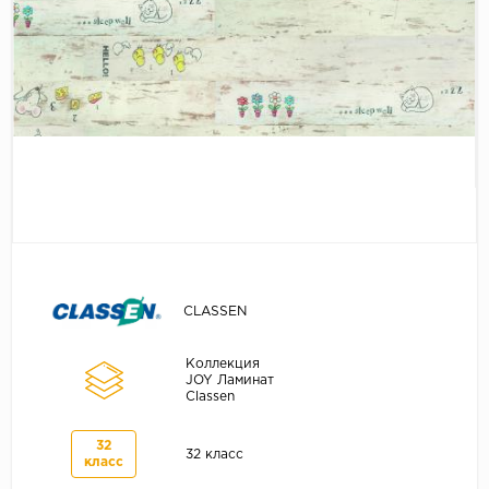
Серый
Бежевый
Дуб светлый
Коричневый
Страна
Австрия
Бельгия
Германия
Франция
CLASSEN
Коллекция
JOY Ламинат
Classen
32
32 класс
класс