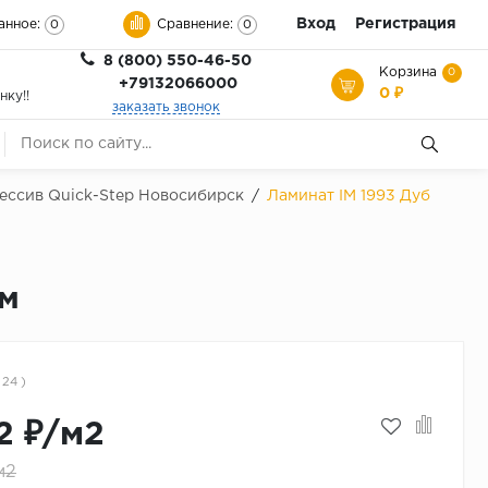
Вход
Регистрация
анное:
Сравнение:
0
0
8 (800) 550-46-50
Корзина
0
+79132066000
0 ₽
нку!!
заказать звонок
ессив Quick-Step Новосибирск
/
Ламинат IM 1993 Дуб
мм
 24 )
2 ₽/м2
м2