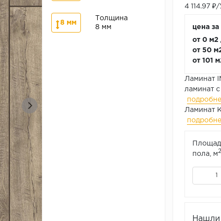
4 114.97 ₽
Толщина
8 мм
8 мм
цена за
от 0 м2
от 50 м
от 101 
Ламинат I
ламинат с
подробн
Ламинат К
подробн
Площад
пола, м
Нашли 