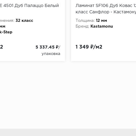
E 4501 Дуб Палаццо Белый
Ламинат SF106 Дуб Ковас 1
класс Санфлор - Кастамон
енения:
32 класс
Толщина:
12 мм
 мм
Бренд:
Kastamonu
k-Step
м2
1 349 ₽/м2
5 337.45 ₽
/
упаковка