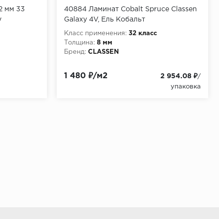
2 мм 33
40884 Ламинат Cobalt Spruce Classen
у
Galaxy 4V, Ель Кобальт
Класс применения:
32 класс
Толщина:
8 мм
Бренд:
CLASSEN
1 480 ₽/м2
2 954.08 ₽
/
упаковка