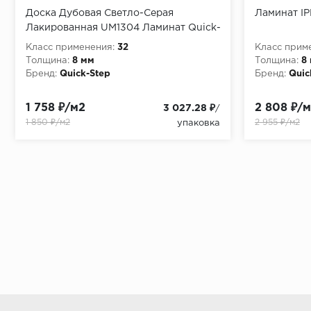
Доска Дубовая Светло-Серая
Ламинат IP
Лакированная UM1304 Ламинат Quick-
Step Eligna
Класс применения:
32
Класс прим
Толщина:
8 мм
Толщина:
8
Бренд:
Quick-Step
Бренд:
Quic
1 758 ₽/м2
2 808 ₽/
3 027.28 ₽
/
1 850 ₽/м2
2 955 ₽/м2
упаковка