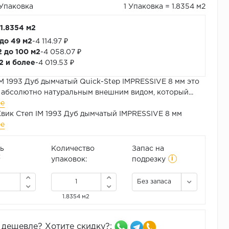
/Упаковка
1 Упаковка = 1.8354 м2
 1.8354 м2
 до 49 м2
-
4 114.97 ₽
2 до 100 м2
-
4 058.07 ₽
м2 и более
-
4 019.53 ₽
M 1993 Дуб дымчатый Quick-Step IMPRESSIVE 8 мм это
 абсолютно натуральным внешним видом, который...
ее
вик Степ IM 1993 Дуб дымчатый IMPRESSIVE 8 мм
ее
ь
Количество
Запас на
i
2
упаковок:
подрезку
Без запаса
1.8354 м2
дешевле? Хотите скидку?: