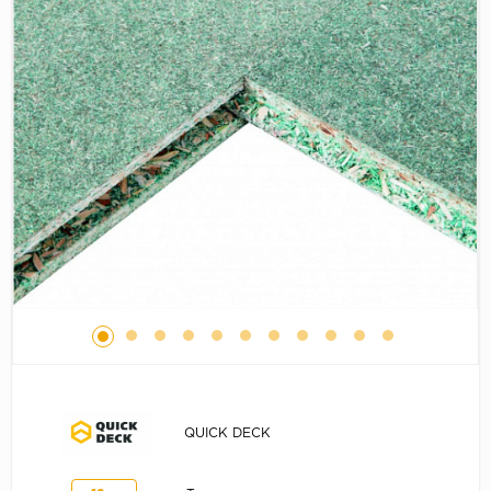
Серый
Бежевый
Дуб светлый
Коричневый
Страна
Австрия
Бельгия
Германия
Франция
QUICK DECK