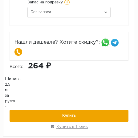
i
Запас на подрезку
Без запаса
Нашли дешевле? Хотите скидку?:
264 ₽
Всего:
Ширина
2,5
м
за
рулон
-
Купить
Купить в 1 клик