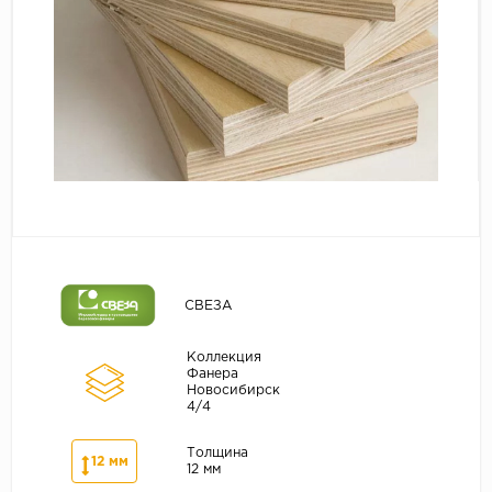
Серый
Бежевый
Дуб светлый
Коричневый
Страна
Австрия
Бельгия
Германия
Франция
СВЕЗА
Коллекция
Фанера
Новосибирск
4/4
Толщина
12 мм
12 мм