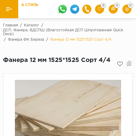
А СТИЛЬ
0
0
0
Назад
Назад
Главная
/
Каталог
/
ДСП, Фанера, ВДСПШ (Влагостойкая ДСП Шпунтованная Quick
Deck)
Бренды
Ламинат
/
Фанера ФК Береза
/
Фанера 12 мм 1525*1525 Сорт 4/4
Kaindl
Паркетная доска
Krontex
Фанера 12 мм 1525*1525 Сорт 4/4
Ковролин и ковровая плитка
Pergo
Quick Step
Плитка ПВХ
Класс
Линолеум
31 класс
Плинтус
32 класс
33 класс
Кварцевый ламинат SPC
Палитра
Подложка под паркет и ламинат