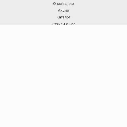
О компании
Акции
Каталог
Отзывы о нас
ПОКУПАТЕЛЯМ
Услуги
Доставка и оплата
Гарантия и возврат
А СТИЛЬ
А Стиль: Напольные покрытия и отделочные материалы.
Вся информация, размещенная на сайте, носит исключительно
информативный характер и не является публичной офертой.
6
© ООО "А Стиль" 2015-202