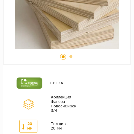
Серый
Бежевый
Дуб светлый
Коричневый
Страна
Австрия
Бельгия
Германия
Франция
СВЕЗА
Коллекция
Фанера
Новосибирск
3/4
20
Толщина
мм
20 мм