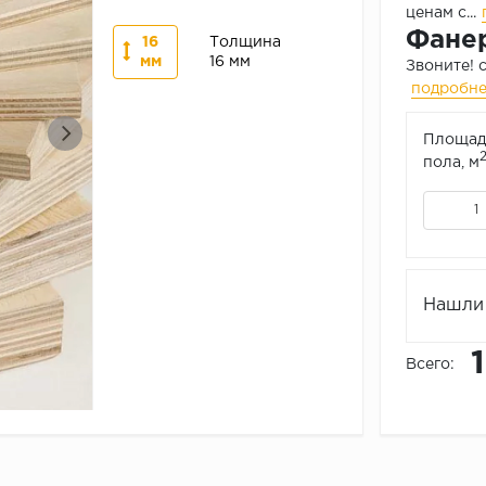
ценам с...
Фанер
16
Толщина
мм
16 мм
Звоните! 
подробн
Площад
пола, м
Нашли 
Всего: