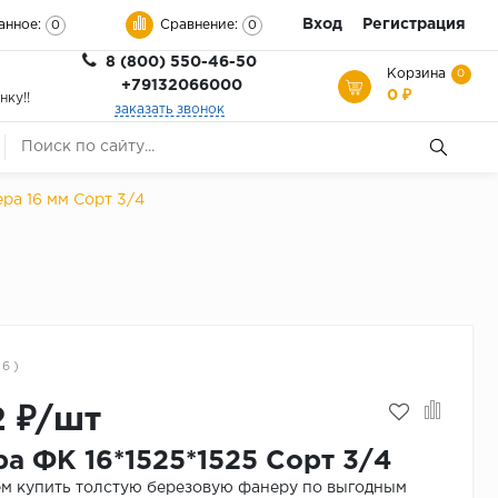
Вход
Регистрация
анное:
Сравнение:
0
0
8 (800) 550-46-50
Корзина
0
+79132066000
0 ₽
нку!!
заказать звонок
ра 16 мм Сорт 3/4
 6 )
2 ₽/шт
а ФК 16*1525*1525 Сорт 3/4
м купить толстую березовую фанеру по выгодным