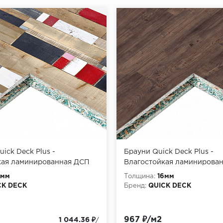
ick Deck Plus -
Брауни Quick Deck Plus -
кая ламинированная ДСП
Влагостойкая ламинирова
 1200*900*16 мм (шип-паз)
33 класса, 1200*900*16 мм 
6мм
Толщина:
16мм
1,08 м2
CK DECK
Бренд:
QUICK DECK
967 ₽/м2
1 044.36 ₽
/