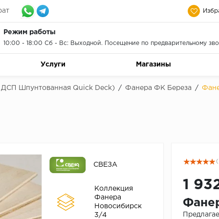
рат
Избр
Режим работы
10:00 - 18:00 Сб - Вс: Выходной. Посещение по предварительному зво
Услуги
Магазины
 ДСП Шпунтованная Quick Deck)
/
Фанера ФК Береза
/
Фане
(
СВЕЗА
1 93
Коллекция
Фанера
Фанер
Новосибирск
Предлагае
3/4