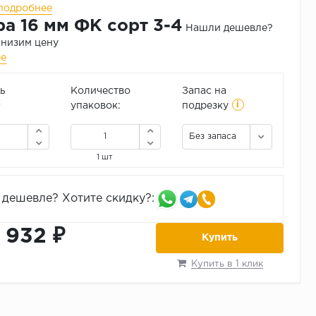
подробнее
а 16 мм ФК сорт 3-4
Нашли дешевле?
снизим цену
ее
ь
Количество
Запас на
i
2
упаковок:
подрезку
Без запаса
1 шт
дешевле? Хотите скидку?:
1 932 ₽
Купить
Купить в 1 клик