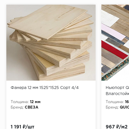
Фанера 12 мм 1525*1525 Сорт 4/4
Ньюпорт Qu
Влагостой
33 класса,
Толщина:
12 мм
Толщина:
1
1,08 м2
Бренд:
СВЕЗА
Бренд:
QUI
1 191 ₽/шт
967 ₽/м2