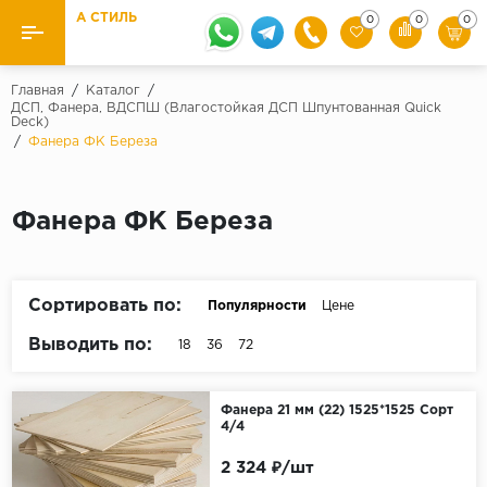
А СТИЛЬ
0
0
0
Назад
Назад
Главная
/
Каталог
/
ДСП, Фанера, ВДСПШ (Влагостойкая ДСП Шпунтованная Quick
Deck)
Бренды
Ламинат
/
Фанера ФК Береза
Kaindl
Паркетная доска
Krontex
Фанера ФК Береза
Ковролин и ковровая плитка
Pergo
Quick Step
Плитка ПВХ
Сортировать по:
Популярности
Цене
Класс
Линолеум
Выводить по:
18
36
72
31 класс
Плинтус
32 класс
Фанера 21 мм (22) 1525*1525 Сорт
33 класс
4/4
Кварцевый ламинат SPC
Палитра
2 324 ₽/шт
Подложка под паркет и ламинат