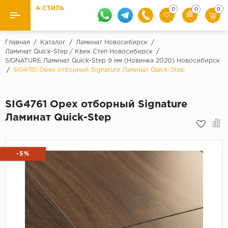
А СТИЛЬ
0
0
0
Назад
Назад
Главная
/
Каталог
/
Ламинат Новосибирск
/
Ламинат Quick-Step / Квик Степ Новосибирск
/
SIGNATURE Ламинат Quick-Step 9 мм (Новинка 2020) Новосибирск
Бренды
Ламинат
/
SIG4761 Орех отборный Signature Ламинат Quick-Step
Kaindl
Паркетная доска
Krontex
SIG4761 Орех отборный Signature
Ковролин и ковровая плитка
Pergo
Ламинат Quick-Step
Quick Step
Плитка ПВХ
Класс
-5%
Линолеум
31 класс
Плинтус
32 класс
33 класс
Кварцевый ламинат SPC
Палитра
Подложка под паркет и ламинат