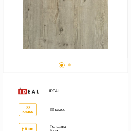
Серый
Бежевый
Дуб светлый
Коричневый
Страна
Австрия
Бельгия
Германия
Франция
IDEAL
33
33 класс
класс
Толщина
8 мм