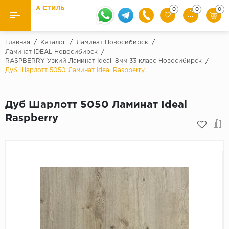
А СТИЛЬ
0
0
0
Назад
Назад
Главная
/
Каталог
/
Ламинат Новосибирск
/
Ламинат IDEAL Новосибирск
/
RASPBERRY Узкий Ламинат Ideal, 8мм 33 класс Новосибирск
/
Бренды
Ламинат
Дуб Шарлотт 5050 Ламинат Ideal Raspberry
Kaindl
Паркетная доска
Krontex
Дуб Шарлотт 5050 Ламинат Ideal
Ковролин и ковровая плитка
Pergo
Raspberry
Quick Step
Плитка ПВХ
Класс
Линолеум
31 класс
Плинтус
32 класс
33 класс
Кварцевый ламинат SPC
Палитра
Подложка под паркет и ламинат