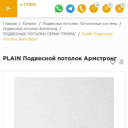
А СТИЛЬ
0
0
0
Назад
Назад
Главная
/
Каталог
/
Подвесные потолки, Потолочные системы
/
Подвесной потолок Armstrong
/
ПОДВЕСНЫЕ ПОТОЛКИ СЕРИИ "ПРИМА"
/
PLAIN Подвесной
Бренды
Ламинат
потолок Армстронг
Kaindl
Паркетная доска
Krontex
PLAIN Подвесной потолок Армстронг
Ковролин и ковровая плитка
Pergo
Quick Step
Плитка ПВХ
Класс
Линолеум
31 класс
Плинтус
32 класс
33 класс
Кварцевый ламинат SPC
Палитра
Подложка под паркет и ламинат