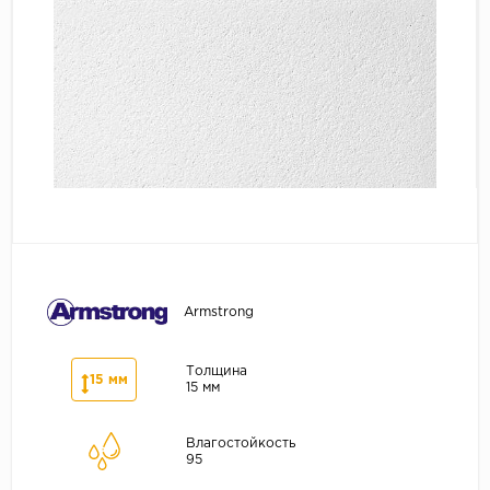
Серый
Бежевый
Дуб светлый
Коричневый
Страна
Австрия
Бельгия
Германия
Франция
Armstrong
Толщина
15 мм
15 мм
Влагостойкость
95