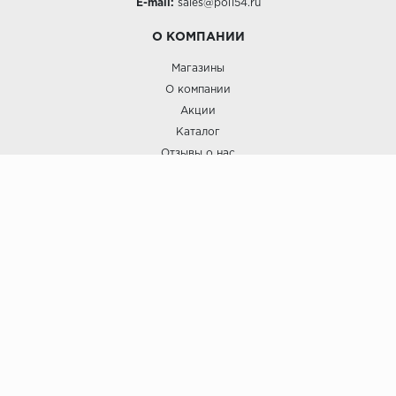
E-mail:
sales@pol154.ru
О КОМПАНИИ
Магазины
О компании
Акции
Каталог
Отзывы о нас
ПОКУПАТЕЛЯМ
Услуги
Доставка и оплата
Гарантия и возврат
А СТИЛЬ
А Стиль: Напольные покрытия и отделочные материалы.
Вся информация, размещенная на сайте, носит исключительно
информативный характер и не является публичной офертой.