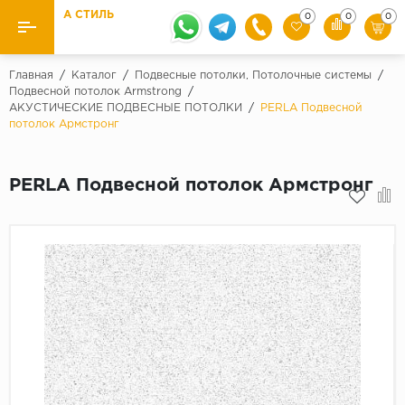
А СТИЛЬ
0
0
0
Назад
Назад
Главная
/
Каталог
/
Подвесные потолки, Потолочные системы
/
Подвесной потолок Armstrong
/
АКУСТИЧЕСКИЕ ПОДВЕСНЫЕ ПОТОЛКИ
/
PERLA Подвесной
Бренды
Ламинат
потолок Армстронг
Kaindl
Паркетная доска
Krontex
PERLA Подвесной потолок Армстронг
Ковролин и ковровая плитка
Pergo
Quick Step
Плитка ПВХ
Класс
Линолеум
31 класс
Плинтус
32 класс
33 класс
Кварцевый ламинат SPC
Палитра
Подложка под паркет и ламинат