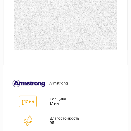
Серый
Бежевый
Дуб светлый
Коричневый
Страна
Австрия
Бельгия
Германия
Франция
Armstrong
Толщина
17 мм
17 мм
Влагостойкость
95