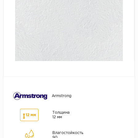
Серый
Бежевый
Дуб светлый
Коричневый
Страна
Австрия
Бельгия
Германия
Франция
Armstrong
Толщина
12 мм
12 мм
Влагостойкость
90