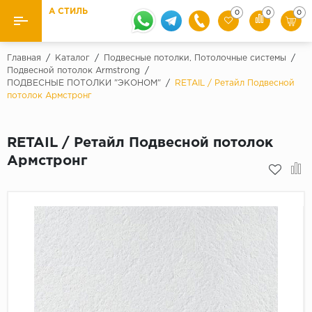
А СТИЛЬ
0
0
0
Назад
Назад
Главная
/
Каталог
/
Подвесные потолки, Потолочные системы
/
Подвесной потолок Armstrong
/
ПОДВЕСНЫЕ ПОТОЛКИ "ЭКОНОМ"
/
RETAIL / Ретайл Подвесной
Бренды
Ламинат
потолок Армстронг
Kaindl
Паркетная доска
Krontex
RETAIL / Ретайл Подвесной потолок
Ковролин и ковровая плитка
Pergo
Армстронг
Quick Step
Плитка ПВХ
Класс
Линолеум
31 класс
Плинтус
32 класс
33 класс
Кварцевый ламинат SPC
Палитра
Подложка под паркет и ламинат