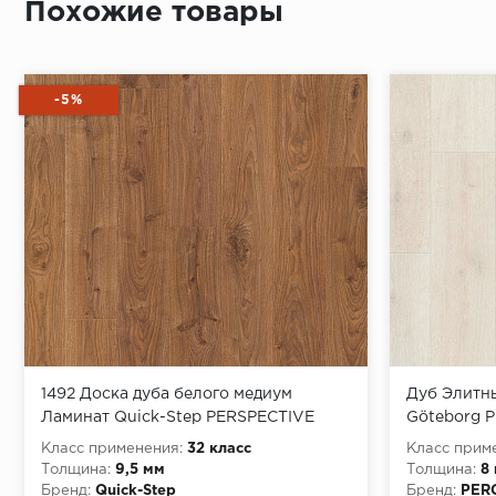
Похожие товары
Количество половиц в упаковке 8 шт
Вес упаковки 14,56 кг
Количество упаковок на палете 60 шт
-5%
Вес палеты брутто 898,6 кг
Система замка UNICLIC
Структура поверхности Т (рустикальная)
1492 Доска дуба белого медиум
Дуб Элитн
Ламинат Quick-Step PERSPECTIVE
Göteborg P
Класс применения:
32 класс
Класс прим
Толщина:
9,5 мм
Толщина:
8
Бренд:
Quick-Step
Бренд:
PER