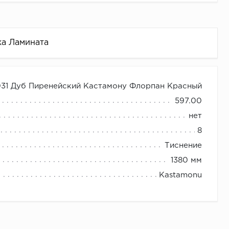
ка Ламината
31 Дуб Пиренейский Кастамону Флорпан Красный
бирск по оптовым ценам +79132066000
597.00
нет
личаться от оригинала.
8
 напольных покрытий, либо в другом магазине
Тиснение
1380 мм
Kastamonu