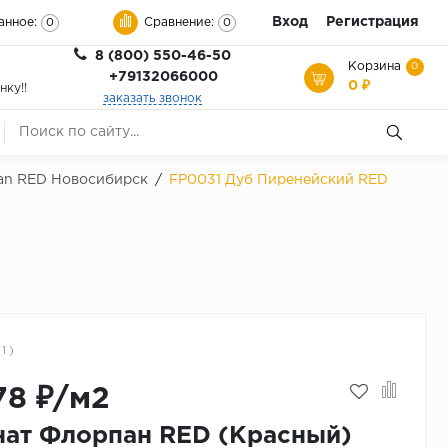
Вход
Регистрация
анное:
Сравнение:
0
0
8 (800) 550-46-50
Корзина
0
+79132066000
0 ₽
нку!!
заказать звонок
an RED Новосибирск
/
FP0031 Дуб Пиренейский RED
 1 )
78 ₽/м2
ат Флорпан RED (Красный)