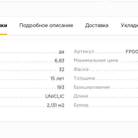
ики
Подробное описание
Доставка
Уклад
1 Дуб Пиренейский
18.00.
Артикул
да
FP00
ет-магазине напольных покрытий ООО "А Стиль" Новоси
Минимальная цена
6,83
 на ламинат.
Фаска
32
онитором компьютера, тональность расцветки может от
Толщина
15 лет
 посмотрите данный продукт на витрине в нашем салоне
Браширование
193
Длина
UNICLIC
Бренд
2,131 м2