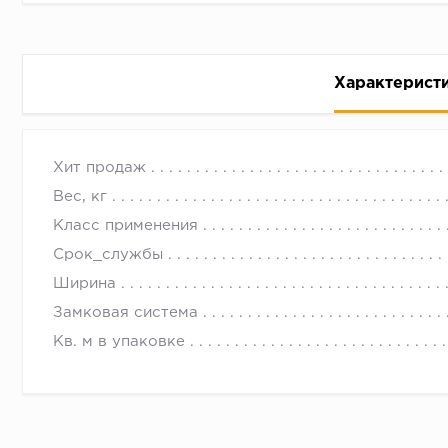
Характерист
Ламинат Kastamonu Floorpan RED (Красный) FP003
с 09.00 до 
Хит продаж
Вы можете купить данный ламинат в нашем интерн
Вес, кг
ООО "А Стиль" - минимальные цены в Новосибирске
Класс применения
В силу ограниченной возможности цветопередачи м
Срок_службы
Чтобы избежать недоразумений при приемке товара
Ширина
Замковая система
Толщина 8 мм
Кв. м в упаковке
Износостойкость 32 класс
Размеры половицы 1380 х 193 х 8 мм
Площадь пола в упаковке 2,131 м (в упаковке)