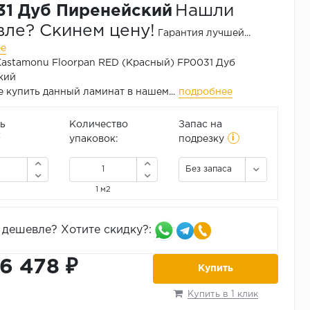
1 Дуб Пиренейский
Нашли
ле? Скинем цену!
Гарантия лучшей...
ее
astamonu Floorpan RED (Красный) FP0031 Дуб
кий
 купить данный ламинат в нашем...
подробнее
ь
Количество
Запас на
i
2
упаковок:
подрезку
Без запаса
1 м2
дешевле? Хотите скидку?:
16 478 ₽
Купить
Купить в 1 клик