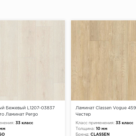
ый Бежевый L1207-03837
Ламинат Classen Vogue 45
ro Ламинат Pergo
Честер
енения:
33 класс
Класс применения:
33 класс
 мм
Толщина:
10 мм
GO
Бренд:
CLASSEN