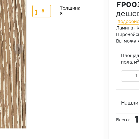
FP003
Толщина
8
дешев
8
подробн
Ламинат K
Пиренейс
Вы можете
Площад
пола, м
Нашли 
Всего: