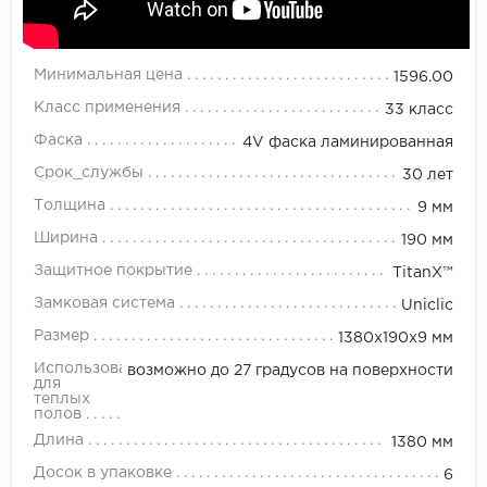
Минимальная цена
1596.00
Класс применения
33 класс
Фаска
4V фаска ламинированная
Срок_службы
30 лет
Толщина
9 мм
Ширина
190 мм
Защитное покрытие
TitanX™
Замковая система
Uniclic
Размер
1380х190х9 мм
Использование
возможно до 27 градусов на поверхности
для
теплых
полов
Длина
1380 мм
Досок в упаковке
6