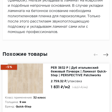
(фанерой). Нельзя укладывать ламинат на ковролин
и подобные непрочные основания. В случае укладки
ламината на бетонное основание необходима
полиэтиленовая пленка для пароизоляции. Только
после этого расстилаем звукопоглощающую
подложку и укладываем ламинат сами или с
помощью профессионалов.
Похожие товары
-5%
PER 3832 P | Дуб итальянский
бежевый Пэчворк | Ламинат Quick-
Step | PERSPECTIVE Patchworks
2 759.32 ₽
/упаковка
1 831 ₽/м2
1 927 ₽/м2
Класс применения:
32 класс
Толщина:
9 мм
Бренд:
Quick-Step