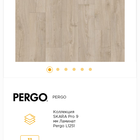
Серый
Бежевый
Дуб светлый
Коричневый
Страна
Австрия
Бельгия
Германия
Франция
PERGO
Коллекция
SKARA Pro 9
мм Ламинат
Pergo L1251
33