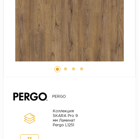
Серый
Бежевый
Дуб светлый
Коричневый
Страна
Австрия
Бельгия
Германия
Франция
PERGO
Коллекция
SKARA Pro 9
мм Ламинат
Pergo L1251
33