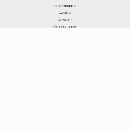
О компании
Акции
Каталог
Отзывы о нас
ПОКУПАТЕЛЯМ
Услуги
Доставка и оплата
Гарантия и возврат
А СТИЛЬ
А Стиль: Напольные покрытия и отделочные материалы.
Вся информация, размещенная на сайте, носит исключительно
информативный характер и не является публичной офертой.
6
© ООО "А Стиль" 2015-202