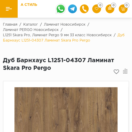
А СТИЛЬ
0
0
0
Назад
Назад
Главная
/
Каталог
/
Ламинат Новосибирск
/
Ламинат PERGO Новосибирск
/
L1251 Skara Pro, Ламинат Pergo 9 мм 33 класс Новосибирск
/
Дуб
Бренды
Ламинат
Барнхаус L1251-04307 Ламинат Skara Pro Pergo
Kaindl
Паркетная доска
Krontex
Дуб Барнхаус L1251-04307 Ламинат
Ковролин и ковровая плитка
Pergo
Skara Pro Pergo
Quick Step
Плитка ПВХ
Класс
Линолеум
31 класс
Плинтус
32 класс
33 класс
Кварцевый ламинат SPC
Палитра
Подложка под паркет и ламинат