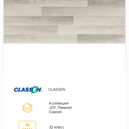
Серый
Бежевый
Дуб светлый
Коричневый
Страна
Австрия
Бельгия
Германия
Франция
CLASSEN
Коллекция
JOY Ламинат
Classen
32
32 класс