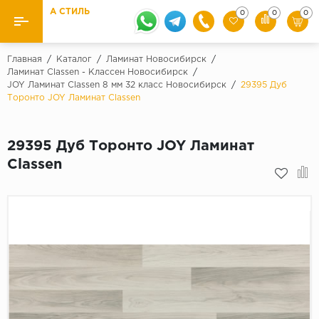
А СТИЛЬ
0
0
0
Назад
Назад
Главная
/
Каталог
/
Ламинат Новосибирск
/
Ламинат Classen - Классен Новосибирск
/
JOY Ламинат Classen 8 мм 32 класс Новосибирск
/
29395 Дуб
Бренды
Ламинат
Торонто JOY Ламинат Classen
Kaindl
Паркетная доска
Krontex
29395 Дуб Торонто JOY Ламинат
Ковролин и ковровая плитка
Pergo
Classen
Quick Step
Плитка ПВХ
Класс
Линолеум
31 класс
Плинтус
32 класс
33 класс
Кварцевый ламинат SPC
Палитра
Подложка под паркет и ламинат