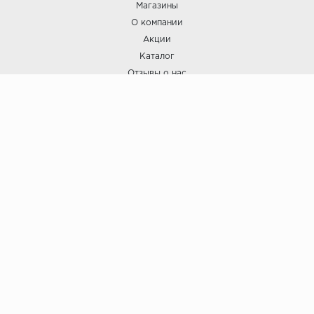
Магазины
О компании
Акции
Каталог
Отзывы о нас
ПОКУПАТЕЛЯМ
Услуги
Доставка и оплата
Гарантия и возврат
А СТИЛЬ
А Стиль: Напольные покрытия и отделочные материалы.
Вся информация, размещенная на сайте, носит исключительно
информативный характер и не является публичной офертой.
6
© ООО "А Стиль" 2015-202