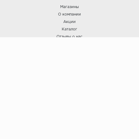
Магазины
О компании
Акции
Каталог
Отзывы о нас
ПОКУПАТЕЛЯМ
Услуги
Доставка и оплата
Гарантия и возврат
А СТИЛЬ
А Стиль: Напольные покрытия и отделочные материалы.
Вся информация, размещенная на сайте, носит исключительно
информативный характер и не является публичной офертой.
6
© ООО "А Стиль" 2015-202