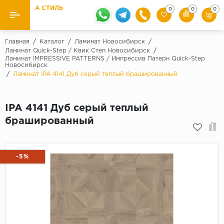
А СТИЛЬ
0
0
0
Назад
Назад
Главная
/
Каталог
/
Ламинат Новосибирск
/
Ламинат Quick-Step / Квик Степ Новосибирск
/
Ламинат IMPRESSIVE PATTERNS / Импрессив Патерн Quick-Step
Бренды
Ламинат
Новосибирск
/
Ламинат IPA 4141 Дуб серый теплый брашированный
Kaindl
Паркетная доска
Krontex
IPA 4141 Дуб серый теплый
Ковролин и ковровая плитка
Pergo
брашированный
Quick Step
Плитка ПВХ
Класс
Линолеум
-5%
31 класс
Плинтус
32 класс
33 класс
Кварцевый ламинат SPC
Палитра
Подложка под паркет и ламинат