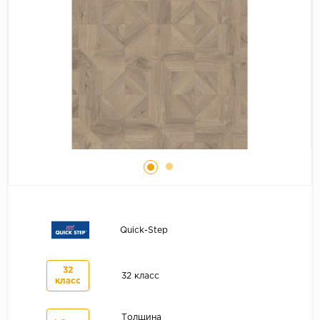
Серый
Бежевый
Дуб светлый
Коричневый
Страна
Австрия
Бельгия
Германия
Франция
Quick-Step
32
32 класс
класс
Толщина