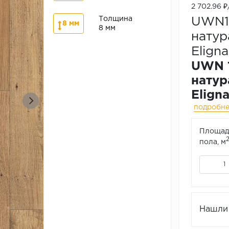
2 702.96 
Толщина
UWN1
8 мм
8 мм
натур
Elign
UWN 1
натур
Elign
подробн
Площад
пола, м
Нашли 