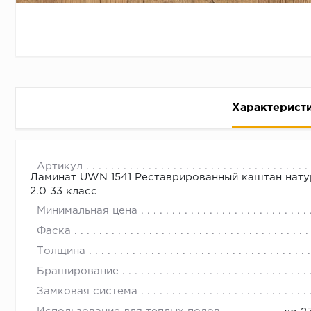
Характерист
UWN 1541 реставрированный кашт
с 09.00 до 
Артикул
Коричневый оттенок каштана с матово - глянцевой
Ламинат UWN 1541 Реставрированный каштан натур
2.0 33 класс
Купите новую коллекцию ламината Элигна Вайд от К
Минимальная цена
Фаска
Толщина
Браширование
Замковая система