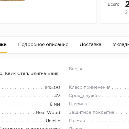
Всего:
2
ики
Подробное описание
Доставка
Уклад
ан натуральный, Ламинат Quick-St
18.00.
Вес, кг
 отделкой поверхности, подчеркнутой четырехсторонней
, Квик Степ, Элигна Вайд
вик Степ в нашем интернет-магазине с бесплатной дост
Класс применения
1145.00
Срок_службы
4V
Ширина
8 мм
Защитное покрытие
Real Wood
Размер
Uniclic