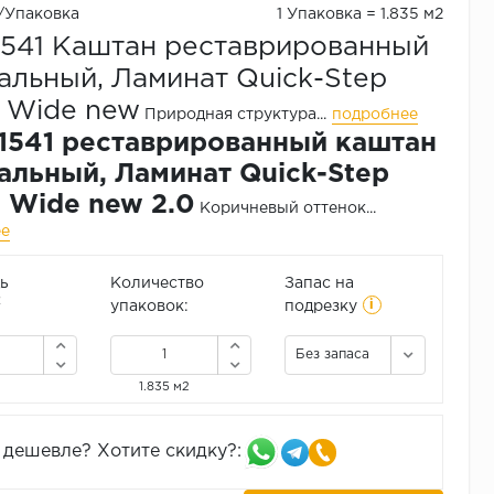
₽/Упаковка
1 Упаковка = 1.835 м2
541 Каштан реставрированный
альный, Ламинат Quick-Step
a Wide new
Природная структура...
подробнее
541 реставрированный каштан
альный, Ламинат Quick-Step
a Wide new 2.0
Коричневый оттенок...
ее
ь
Количество
Запас на
i
2
упаковок:
подрезку
Без запаса
1.835 м2
дешевле? Хотите скидку?: