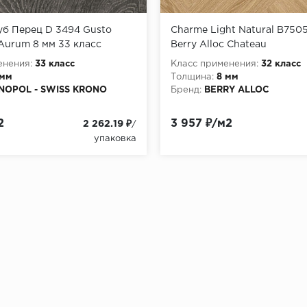
уб Перец D 3494 Gusto
Charme Light Natural B750
Aurum 8 мм 33 класс
Berry Alloc Chateau
енения:
33 класс
Класс применения:
32 класс
 мм
Толщина:
8 мм
NOPOL - SWISS KRONO
Бренд:
BERRY ALLOC
2
3 957 ₽/м2
2 262.19 ₽
/
упаковка