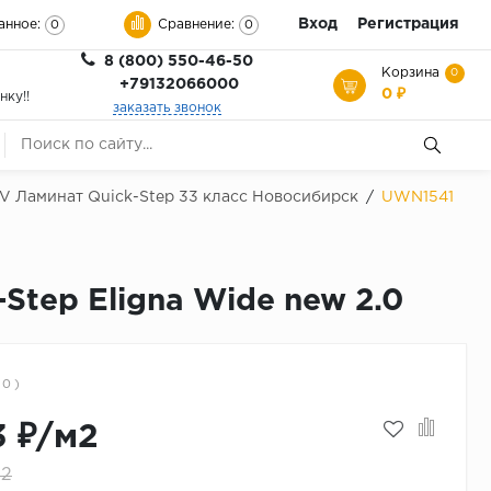
Вход
Регистрация
анное:
Сравнение:
0
0
8 (800) 550-46-50
Корзина
0
+79132066000
0 ₽
нку!!
заказать звонок
V Ламинат Quick-Step 33 класс Новосибирск
/
UWN1541
tep Eligna Wide new 2.0
 0 )
3 ₽/м2
м2