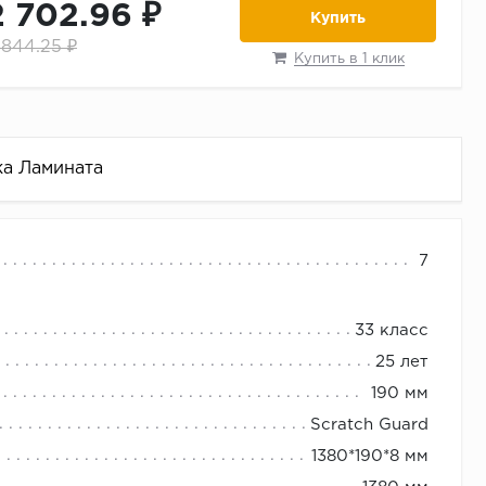
2 702.96 ₽
Купить
 844.25 ₽
Купить в 1 клик
ка Ламината
ep Eligna Wide new 2.0
7
 фаской.
авкой по низкой цене.
33 класс
25 лет
190 мм
Scratch Guard
1380*190*8 мм