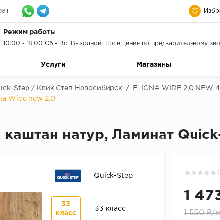
рат
Избр
Режим работы
10:00 - 18:00 Сб - Вс: Выходной. Посещение по предварительному зво
Услуги
Магазины
ick-Step / Квик Степ Новосибирск
/
ELIGNA WIDE 2.0 NEW 4
na Wide new 2.0
аштан натур, Ламинат Quick-S
(
Quick-Step
1 47
33
33 класс
1 550 ₽/
класс