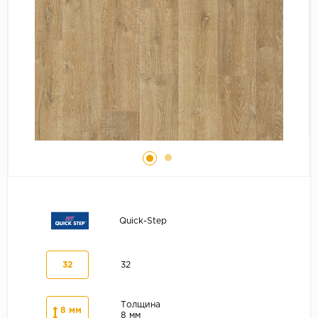
Серый
Бежевый
Дуб светлый
Коричневый
Страна
Австрия
Бельгия
Германия
Франция
Quick-Step
32
32
Толщина
8 мм
8 мм