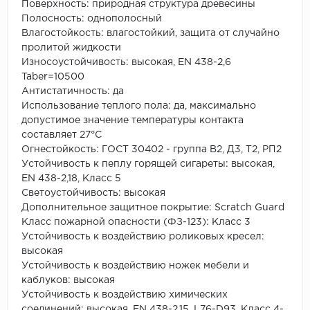
Поверхность: природная структура древесины
Полосность: однополосный
Влагостойкость: влагостойкий, защита от случайно
пролитой жидкости
Износоустойчивость: высокая, EN 438-2,6
Taber=10500
Антистатичность: да
Использование теплого пола: да, максимально
допустимое значение температуры контакта
составляет 27°С
Огнестойкость: ГОСТ 30402 - группа В2, Д3, Т2, РП2
Устойчивость к пеплу горящей сигареты: высокая,
EN 438-2,18, Класс 5
Светоустойчивость: высокая
Дополнительное защитное покрытие: Scratch Guard
Класс пожарной опасности (ФЗ-123): Класс 3
Устойчивость к воздействию роликовых кресел:
высокая
Устойчивость к воздействию ножек мебели и
каблуков: высокая
Устойчивость к воздействию химических
соединений: высокая, EN 438-2,15, L76-D93, Класс 4-