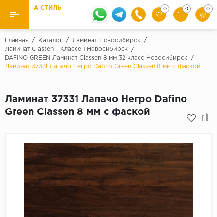
А СТИЛЬ
0
0
0
Назад
Назад
Главная
/
Каталог
/
Ламинат Новосибирск
/
Ламинат Classen - Классен Новосибирск
/
DAFINO GREEN Ламинат Classen 8 мм 32 класс Новосибирск
/
Бренды
Ламинат
Ламинат 37331 Лапачо Негро Dafino Green Classen 8 мм с фаской
Kaindl
Паркетная доска
Krontex
Ламинат 37331 Лапачо Негро Dafino
Ковролин и ковровая плитка
Pergo
Green Classen 8 мм с фаской
Quick Step
Плитка ПВХ
Класс
Линолеум
31 класс
Плинтус
32 класс
33 класс
Кварцевый ламинат SPC
Палитра
Подложка под паркет и ламинат