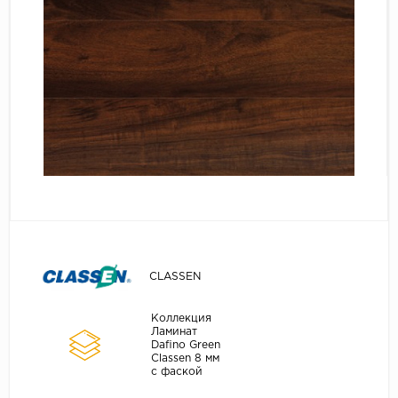
Серый
Бежевый
Дуб светлый
Коричневый
Страна
Австрия
Бельгия
Германия
Франция
CLASSEN
Коллекция
Ламинат
Dafino Green
Classen 8 мм
с фаской