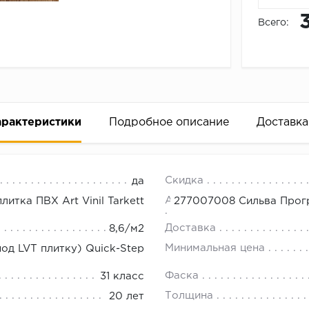
Всего:
арактеристики
Подробное описание
Доставка
l Tarkett 277007008
18.00.
Скидка
да
. Цена договорная. Возможны скидки от объема. Оплата 
Артикул
итка ПВХ Art Vinil Tarkett
277007008 Сильва Прогре
Доставка
8,6/м2
й. Есть образцы в офисе.
Минимальная цена
од LVT плитку) Quick-Step
Фаска
31 класс
Толщина
20 лет