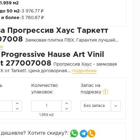
 1.959 м2
 до 50 м2
-
3 976.77 ₽
2 и более
-
3 780.87 ₽
а Прогрессив Хаус Таркетт
07008
Замковая плитка ПВХ.
Гарантия лучшей...
ее
Progressive Hause Art Vinil
tt 277007008
Прогрессив Хаус - замковая
 от Tarkett. Цена договорная....
подробнее
ь
Количество
Запас на
i
2
упаковок:
подрезку
Без запаса
1.959 м2
дешевле? Хотите скидку?: