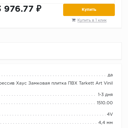
3 976.77 ₽
Купить
Купить в 1 клик
да
при получении. Возможна бесплатная доставка по
ссив Хаус Замковая плитка ПВХ Tarkett Art Vinil
1-3 дня
1510.00
4V
4,4 мм