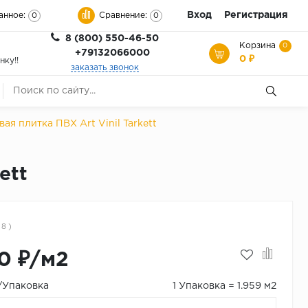
Вход
Регистрация
анное:
Сравнение:
0
0
8 (800) 550-46-50
Корзина
0
+79132066000
0 ₽
нку!!
заказать звонок
ая плитка ПВХ Art Vinil Tarkett
ett
 8 )
0 ₽/м2
₽/Упаковка
1 Упаковка = 1.959 м2