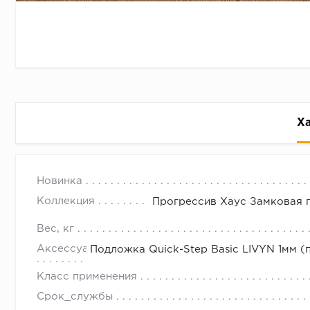
Х
SILVA Progressive Hause Art Vini
с 09.00 до 
Новинка
Прогрессив Хаус - замковая плитка ПВХ от Tarkett
Коллекция
Прогрессив Хаус Замковая пл
городу. Подробности у наших менеджеров.
Вес, кг
Можно купить в нашем интернет-магазине со скидко
Аксессуары
Подложка Quick-Step Basic LIVYN 1мм (п
Класс применения
Срок_службы