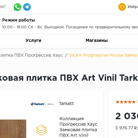
рат
Избр
Режим работы
10:00 - 18:00 Сб - Вс: Выходной. Посещение по предварительному зво
Услуги
Магазины
плитка ПВХ Прогрессив Хаус
/
SILVA Progressive House Замков
овая плитка ПВХ Art Vinil Tark
(
Tarkett
2 03
Коллекция
Прогрессив Хаус
3 976.77 
Замковая плитка
ПВХ Art Vinil