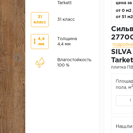
Tarkett
цена за
от 0 м2
31
от 51 м
31 класс
класс
Сильв
2770
4,4
Толщина
мм
4,4 мм
подробн
SILVA 
Tarke
Влагостойкость
100 %
плитка ПВХ
Площад
пола, м
Нашли 