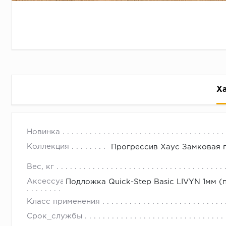
Х
JODY Progressive Hause Art Vini
с 09.00 до 
Новинка
Прогрессив Хаус - замковая плитка ПВХ от Tarkett
Коллекция
Прогрессив Хаус Замковая пл
городу. Подробности у наших менеджеров.
Вес, кг
Можно купить в нашем интернет-магазине со скидко
Аксессуары
Подложка Quick-Step Basic LIVYN 1мм (п
Класс применения
Срок_службы