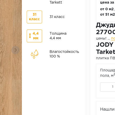
Tarkett
цена за
от 0 м2
31
от 51 м
31 класс
класс
Джуди
2770
4,4
Толщина
мм
4,4 мм
цены!
...
п
JODY 
Tarke
Влагостойкость
100 %
плитка ПВХ
Площад
пола, м
Нашли 