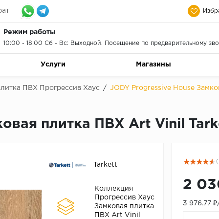
рат
Избр
Режим работы
10:00 - 18:00 Сб - Вс: Выходной. Посещение по предварительному зво
Услуги
Магазины
плитка ПВХ Прогрессив Хаус
/
JODY Progressive House Замков
овая плитка ПВХ Art Vinil Tark
(
Tarkett
2 03
Коллекция
Прогрессив Хаус
3 976.77 
Замковая плитка
ПВХ Art Vinil