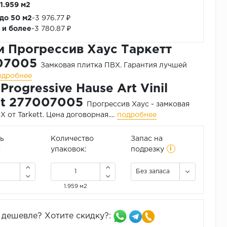
 1.959 м2
 до 50 м2
-
3 976.77 ₽
2 и более
-
3 780.87 ₽
 Прогрессив Хаус Таркетт
07005
Замковая плитка ПВХ.
Гарантия лучшей
одробнее
Progressive Hause Art Vinil
tt 277007005
Прогрессив Хаус - замковая
 от Tarkett. Цена договорная....
подробнее
ь
Количество
Запас на
i
2
упаковок:
подрезку
Без запаса
1.959 м2
дешевле? Хотите скидку?: