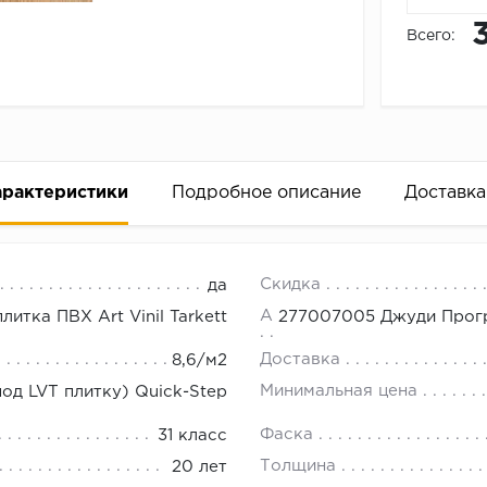
Всего:
арактеристики
Подробное описание
Доставка
l Tarkett 277007005
18.00.
Скидка
да
. Цена договорная. Возможны скидки от объема. Оплата 
Артикул
итка ПВХ Art Vinil Tarkett
277007005 Джуди Прогре
Доставка
8,6/м2
й. Есть образцы в офисе.
Минимальная цена
од LVT плитку) Quick-Step
Фаска
31 класс
Толщина
20 лет