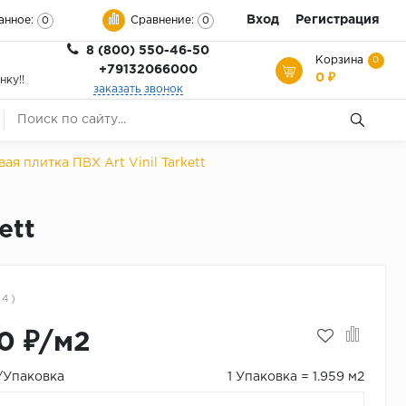
Вход
Регистрация
анное:
Сравнение:
0
0
8 (800) 550-46-50
Корзина
0
+79132066000
0 ₽
нку!!
заказать звонок
ая плитка ПВХ Art Vinil Tarkett
ett
 4 )
0 ₽/м2
₽/Упаковка
1 Упаковка = 1.959 м2