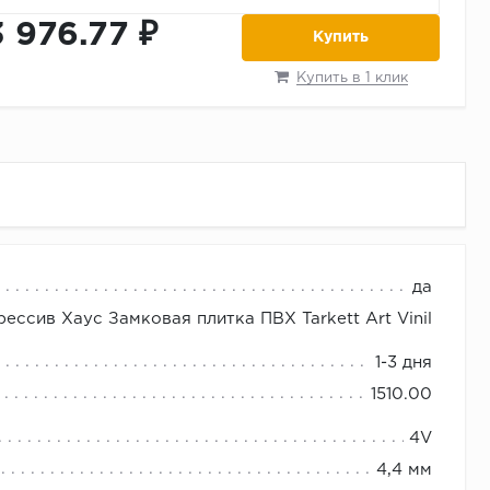
3 976.77 ₽
Купить
Купить в 1 клик
да
при получении. Возможна бесплатная доставка по
ссив Хаус Замковая плитка ПВХ Tarkett Art Vinil
1-3 дня
1510.00
4V
4,4 мм