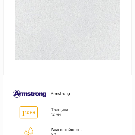
Серый
Бежевый
Дуб светлый
Коричневый
Страна
Австрия
Бельгия
Германия
Франция
Armstrong
Толщина
12 мм
12 мм
Влагостойкость
90