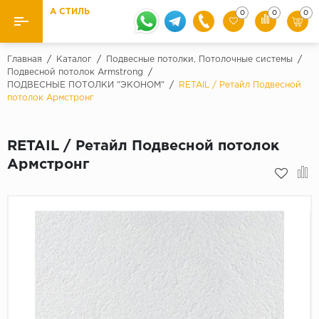
А СТИЛЬ
0
0
0
Назад
Назад
Главная
/
Каталог
/
Подвесные потолки, Потолочные системы
/
Подвесной потолок Armstrong
/
ПОДВЕСНЫЕ ПОТОЛКИ "ЭКОНОМ"
/
RETAIL / Ретайл Подвесной
Бренды
Ламинат
потолок Армстронг
Kaindl
Паркетная доска
Krontex
RETAIL / Ретайл Подвесной потолок
Ковролин и ковровая плитка
Pergo
Армстронг
Quick Step
Плитка ПВХ
Класс
Линолеум
31 класс
Плинтус
32 класс
33 класс
Кварцевый ламинат SPC
Палитра
Подложка под паркет и ламинат