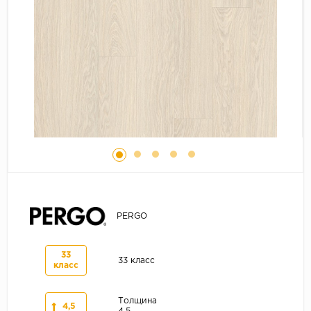
Серый
Бежевый
Дуб светлый
Коричневый
Страна
Австрия
Бельгия
Германия
Франция
PERGO
33
33 класс
класс
Толщина
4,5