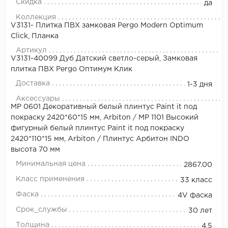
Скидка
да
Коллекция
V3131- Плитка ПВХ замковая Pergo Modern Optimum
Click, Планка
Артикул
V3131-40099 Дуб Датский светло-серый, Замковая
плитка ПВХ Pergo Оптимум Клик
Доставка
1-3 дня
Аксессуары
МР 0601 Декоративный белый плинтус Paint it под
покраску 2420*60*15 мм, Arbiton
/
МР 1101 Высокий
фигурный белый плинтус Paint it под покраску
2420*110*15 мм, Arbiton
/
Плинтус Арбитон INDO
высота 70 мм
Минимальная цена
2867.00
Класс применения
33 класс
Фаска
4V фаска
Срок_службы
30 лет
Толщина
4,5