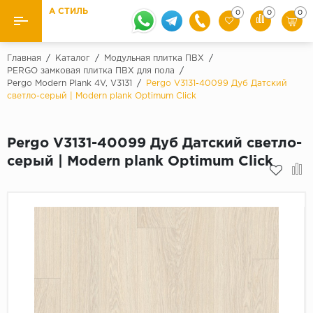
А СТИЛЬ
0
0
0
Назад
Назад
Главная
/
Каталог
/
Модульная плитка ПВХ
/
PERGO замковая плитка ПВХ для пола
/
Pergo Modern Plank 4V, V3131
/
Pergo V3131-40099 Дуб Датский
Бренды
Ламинат
светло-серый | Modern plank Optimum Click
Kaindl
Паркетная доска
Krontex
Pergo V3131-40099 Дуб Датский светло-
Ковролин и ковровая плитка
Pergo
серый | Modern plank Optimum Click
Quick Step
Плитка ПВХ
Класс
Линолеум
31 класс
Плинтус
32 класс
33 класс
Кварцевый ламинат SPC
Палитра
Подложка под паркет и ламинат