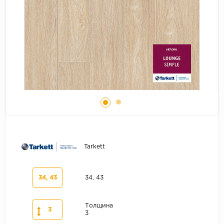
Серый
Бежевый
Дуб светлый
Коричневый
Страна
Австрия
Бельгия
Германия
Франция
Tarkett
34, 43
34, 43
Толщина
3
3