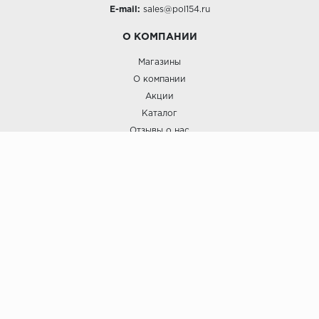
E-mail:
sales@pol154.ru
О КОМПАНИИ
Магазины
О компании
Акции
Каталог
Отзывы о нас
ПОКУПАТЕЛЯМ
Услуги
Доставка и оплата
Гарантия и возврат
А СТИЛЬ
А Стиль: Напольные покрытия и отделочные материалы.
Вся информация, размещенная на сайте, носит исключительно
информативный характер и не является публичной офертой.