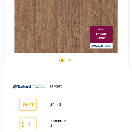
Серый
Бежевый
Дуб светлый
Коричневый
Страна
Австрия
Бельгия
Германия
Франция
Tarkett
34, 43
34, 43
Толщина
3
3