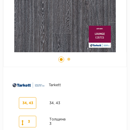
Серый
Бежевый
Дуб светлый
Коричневый
Страна
Австрия
Бельгия
Германия
Франция
Tarkett
34, 43
34, 43
Толщина
3
3