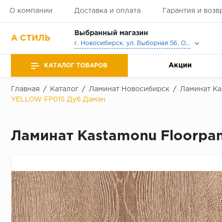
О компании
Доставка и оплата
Гарантия и возв
Выбранный магазин
А СТИЛЬ
г. Новосибирск, ул. Выборная 56, Офис, Выставочный зал
Акции
КАТАЛОГ ТОВАРОВ
Главная
/
Каталог
/
Ламинат Новосибирск
/
Ламинат Ka
YELLOW FP015 Дуб Даман
Ламинат Kastamonu Floorpa