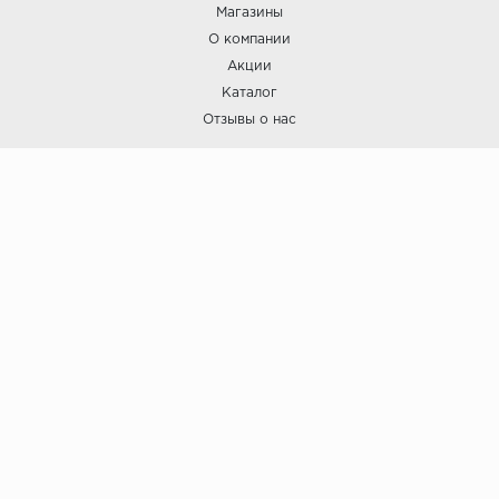
Магазины
О компании
Акции
Каталог
Отзывы о нас
ПОКУПАТЕЛЯМ
Услуги
Доставка и оплата
Гарантия и возврат
А СТИЛЬ
А Стиль: Напольные покрытия и отделочные материалы.
Вся информация, размещенная на сайте, носит исключительно
информативный характер и не является публичной офертой.
6
© ООО "А Стиль" 2015-202