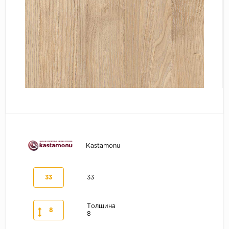
Серый
Бежевый
Дуб светлый
Коричневый
Страна
Австрия
Бельгия
Германия
Франция
Kastamonu
33
33
Толщина
8
8