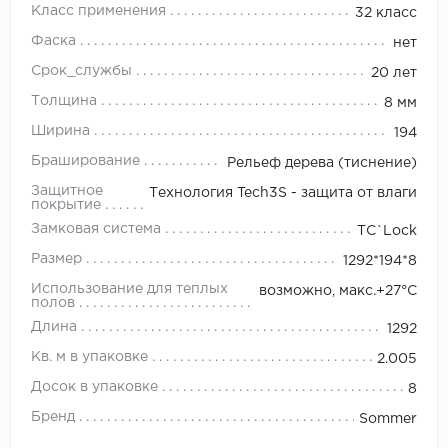
Класс применения
32 класс
Фаска
нет
Срок_службы
20 лет
Толщина
8 мм
Ширина
194
Браширование
Рельеф дерева (тиснение)
Защитное
Технология Tech3S - защита от влаги
покрытие
Замковая система
TС`Lock
Размер
1292*194*8
Использование для теплых
возможно, макс.+27°С
полов
Длина
1292
Кв. м в упаковке
2.005
Досок в упаковке
8
Бренд
Sommer