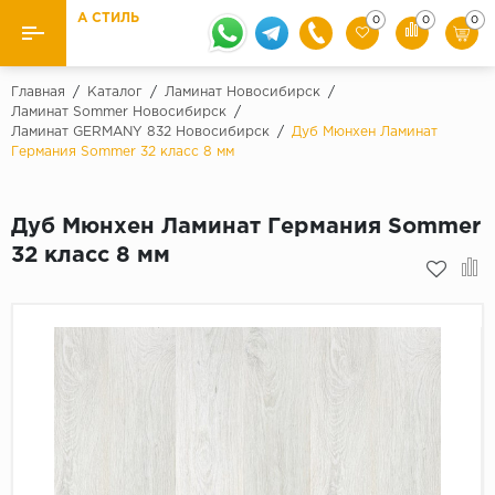
А СТИЛЬ
0
0
0
Назад
Назад
Главная
/
Каталог
/
Ламинат Новосибирск
/
Ламинат Sommer Новосибирск
/
Ламинат GERMANY 832 Новосибирск
/
Дуб Мюнхен Ламинат
Бренды
Ламинат
Германия Sommer 32 класс 8 мм
Kaindl
Паркетная доска
Krontex
Дуб Мюнхен Ламинат Германия Sommer
Ковролин и ковровая плитка
Pergo
32 класс 8 мм
Quick Step
Плитка ПВХ
Класс
Линолеум
31 класс
Плинтус
32 класс
33 класс
Кварцевый ламинат SPC
Палитра
Подложка под паркет и ламинат