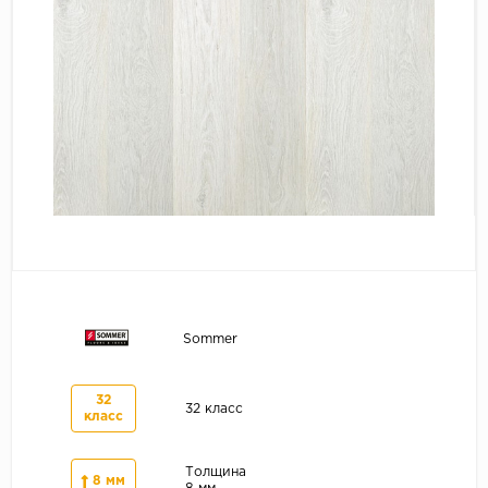
Серый
Бежевый
Дуб светлый
Коричневый
Страна
Австрия
Бельгия
Германия
Франция
Sommer
32
32 класс
класс
Толщина
8 мм