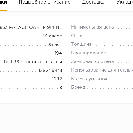
ики
Подробное описание
Доставка
Уклад
 мм
18.00.
Минимальная цена
833 PALACE OAK 114914 NL
Фаска
33 класс
Толщина
25 лет
Браширование
194
Замковая система
 Tech3S - защита от влаги
Использование для теплы
1292*194*8
Кв. м в упаковке
1292
Бренд
8