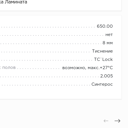
ка Ламината
650.00
нет
8 мм
Тиснение
TС`Lock
х полов
возможно, макс.+27°С
2.005
Синтерос