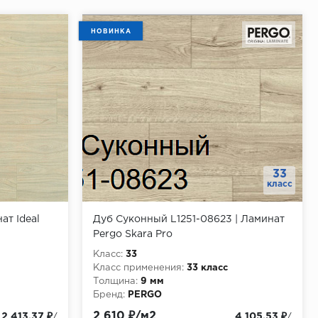
НОВИНКА
33
класс
ат Ideal
Дуб Суконный L1251-08623 | Ламинат
Pergo Skara Pro
Класс:
33
Класс применения:
33 класс
Толщина:
9 мм
Бренд:
PERGO
2 610 ₽/м2
2 413.37 ₽
4 105.53 ₽
/
/