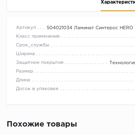
Характерист
Дуб романо Ламинат Богатырь Синтерос 33 класс 8
с 09.00 до 
Артикул
504021034 Ламинат Синтерос HERO 
Класс применения
Срок_службы
Ширина
Защитное покрытие
Технология
Размер
Длина
Досок в упаковке
Похожие товары