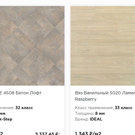
PE 4508 Бетон Лофт
Вяз Ванильный 5020 Ламин
Raspberry
енения:
32 класс
Класс применения:
33 класс
 мм
Толщина:
8 мм
k-Step
Бренд:
IDEAL
м2
1 343 ₽/м2
5 337.45 ₽
/