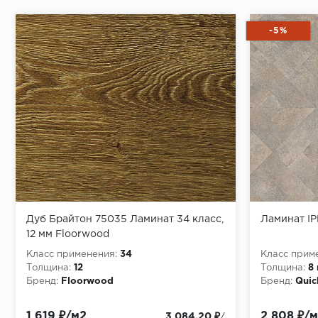
-5%
Дуб Брайтон 75035 Ламинат 34 класс,
Ламинат I
12 мм Floorwood
Класс применения:
34
Класс прим
Толщина:
12
Толщина:
8
Бренд:
Floorwood
Бренд:
Quic
1 619 ₽/м2
2 808 ₽/
3 084.20 ₽
/