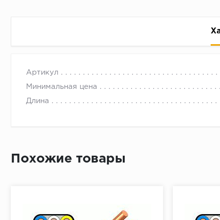
Х
Силовой кабель ВВГп нг LS 3*1,5
с 09.00 до 
Артикул
Минимальная цена
Длина
Похожие товары