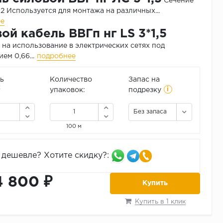
Сечение
м2
Используется для монтажа на различных...
ее
ой кабель ВВГп нг LS 3*1,5
 на использование в электрических сетях под
ем 0,66...
подробнее
ь
Количество
Запас на
i
2
упаковок:
подрезку
Без запаса
100 м
дешевле? Хотите скидку?:
4 800 ₽
Купить
Купить в 1 клик