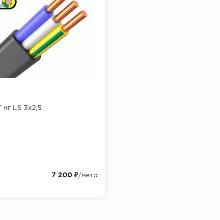
 нг LS 3x2,5
7 200 ₽
/метр