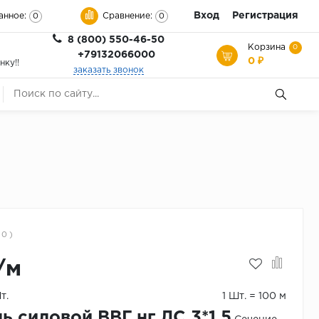
Вход
Регистрация
анное:
Сравнение:
0
0
8 (800) 550-46-50
Корзина
0
+79132066000
0 ₽
нку!!
заказать звонок
 0 )
/м
т.
1 Шт. = 100 м
ь силовой ВВГ нг ЛС 3*1,5