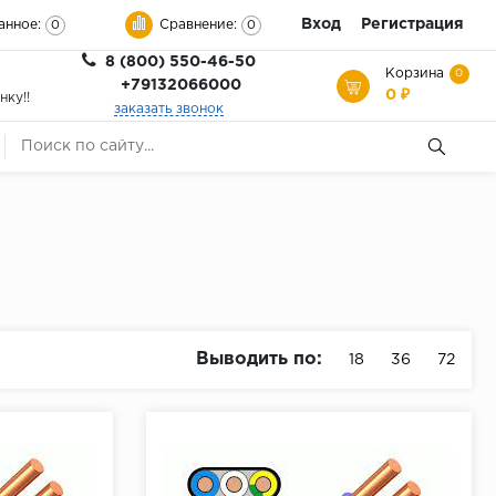
Вход
Регистрация
анное:
Сравнение:
0
0
8 (800) 550-46-50
Корзина
0
+79132066000
0 ₽
нку!!
заказать звонок
Выводить по:
18
36
72