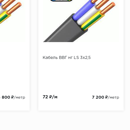
Кабель ВВГ нг LS 3x2,5
72 ₽/м
4 800 ₽
7 200 ₽
/метр
/метр