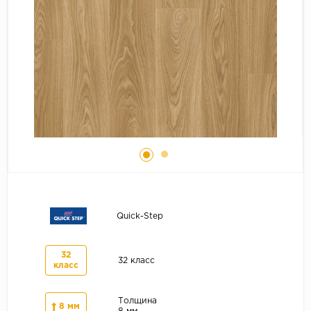
Серый
Бежевый
Дуб светлый
Коричневый
Страна
Австрия
Бельгия
Германия
Франция
Quick-Step
32
32 класс
класс
Толщина
8 мм