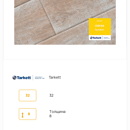
Серый
Бежевый
Дуб светлый
Коричневый
Страна
Австрия
Бельгия
Германия
Франция
Tarkett
32
32
Толщина
8
8