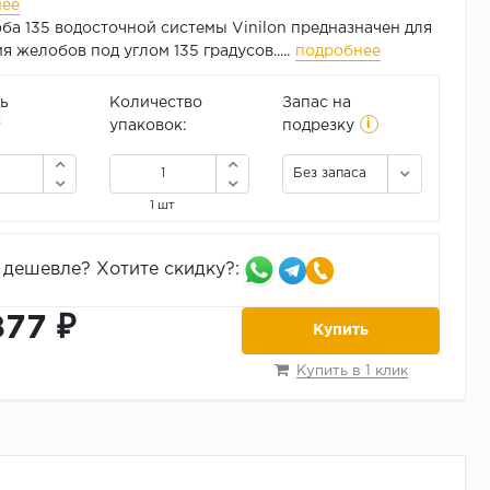
нее
ба 135 водосточной системы Vinilon предназначен для
 желобов под углом 135 градусов.....
подробнее
ь
Количество
Запас на
i
2
упаковок:
подрезку
Без запаса
1 шт
дешевле? Хотите скидку?:
877 ₽
Купить
Купить в 1 клик