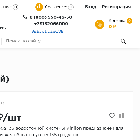
Вход
Регистрация
анное:
Сравнение:
0
0
8 (800) 550-46-50
Корзина
0
+79132066000
0 ₽
нку!!
заказать звонок
й)
 1 )
₽/шт
ба 135 водосточной системы Vinilon предназначен для
я желобов под углом 135 градусов.