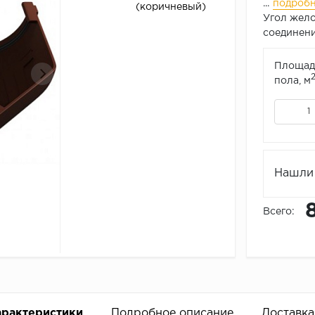
...
подроб
(коричневый)
Угол жело
соединения
Площад
пола, м
Нашли 
Всего:
арактеристики
Подробное описание
Доставка