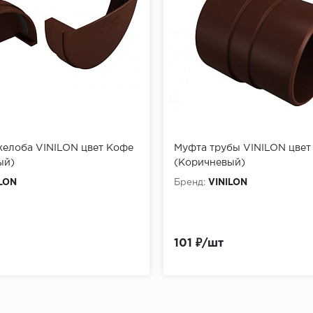
желоба VINILON цвет Кофе
Муфта трубы VINILON цвет
ый)
(Коричневый)
LON
Бренд:
VINILON
101 ₽/шт