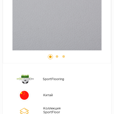
Серый
Бежевый
Дуб светлый
Коричневый
Страна
Австрия
Бельгия
Германия
Франция
SportFlooring
Китай
Коллекция
SportFloor