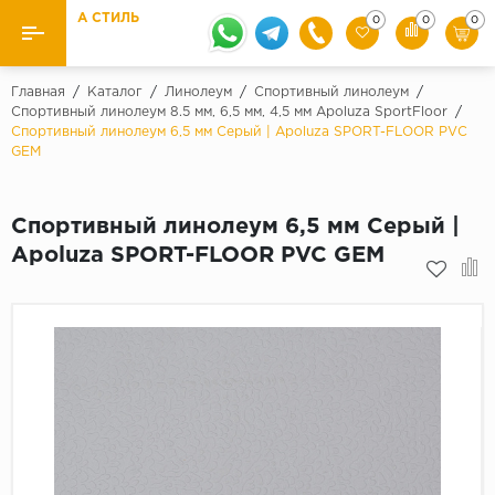
А СТИЛЬ
0
0
0
Назад
Назад
Главная
/
Каталог
/
Линолеум
/
Спортивный линолеум
/
Спортивный линолеум 8.5 мм, 6,5 мм, 4,5 мм Apoluza SportFloor
/
Спортивный линолеум 6,5 мм Серый | Apoluza SPORT-FLOOR PVC
Бренды
Ламинат
GEM
Kaindl
Паркетная доска
Krontex
Спортивный линолеум 6,5 мм Серый |
Ковролин и ковровая плитка
Pergo
Apoluza SPORT-FLOOR PVC GEM
Quick Step
Плитка ПВХ
Класс
Линолеум
31 класс
Плинтус
32 класс
33 класс
Кварцевый ламинат SPC
Палитра
Подложка под паркет и ламинат