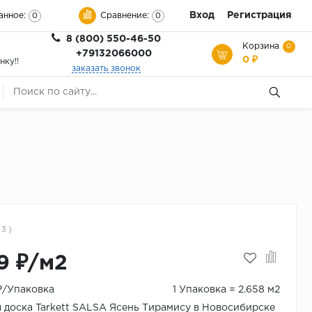
Вход
Регистрация
анное:
Сравнение:
0
0
8 (800) 550-46-50
Корзина
0
+79132066000
0 ₽
нку!!
заказать звонок
 3 )
9 ₽/м2
 ₽/Упаковка
1 Упаковка = 2.658 м2
 доска Tarkett SALSA Ясень Тирамису в Новосибирске