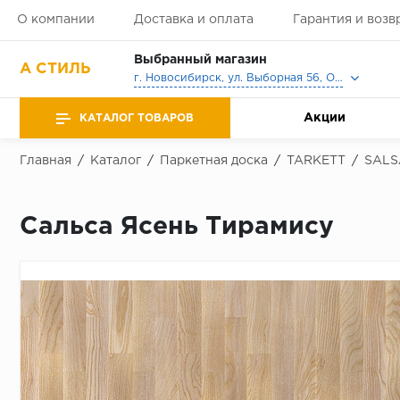
О компании
Доставка и оплата
Гарантия и возв
Выбранный магазин
А СТИЛЬ
г. Новосибирск, ул. Выборная 56, Офис, Выставочный зал
Акции
КАТАЛОГ ТОВАРОВ
Главная
/
Каталог
/
Паркетная доска
/
TARKETT
/
SALS
Сальса Ясень Тирамису