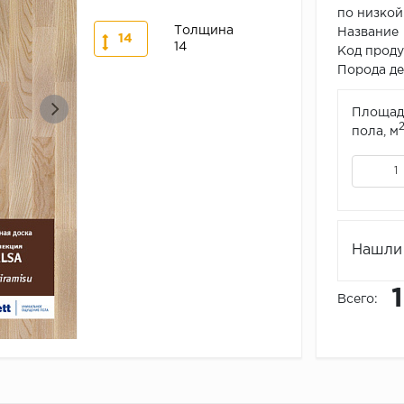
по низкой
Толщина
Название
14
14
Код прод
Порода дер
Площад
пола, м
Нашли 
Всего: