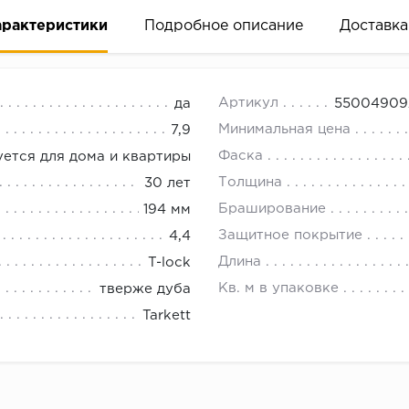
арактеристики
Подробное описание
Доставка
18.00.
Артикул
да
550049092
Минимальная цена
7,9
Фаска
ется для дома и квартиры
Толщина
30 лет
Браширование
194 мм
Защитное покрытие
4,4
Длина
T-lock
Кв. м в упаковке
тверже дуба
Tarkett
полуматовый + AquaGuard