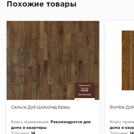
Похожие товары
Изменение оттенка под воздействием УФ темнее
Коэффициент твердости 4,4
Название коллекции SALSA
Количество полос 3-полосный
Замковая система T-Lock
Длина, мм. 2283*
Ширина, мм. 194*
Толщина, мм. 14
Количество в упаковке, шт. 6
Метраж 1 упаковки (кв.м) 2,658
Использование для теплых полов возможно, макс
Способ укладки «Плавающий» или клеевой
Сальса Дуб Шоколад Браш
Rumba Дуб
Срок службы, лет 30
Дополнительное защитное покрытие AquaGuard
Класс применения:
Рекомендуется для
Класс прим
дома и квартиры
дома и ква
Толщина:
14
Толщина:
14