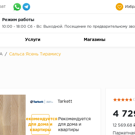
рат
Избр
Режим работы
10:00 - 18:00 Сб - Вс: Выходной. Посещение по предварительному зво
Услуги
Магазины
A
/
Сальса Ясень Тирамису
(
Tarkett
4 72
Рекомендуется
Рекомендуется
для дома и
для дома и
12 569.68
квартиры
квартиры
Паркетная