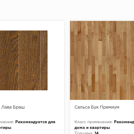
т
.+25°С
 Лава Браш
Сальса Бук Премиум
енения:
Рекомендуется для
Класс применения:
Рекоменд
ртиры
дома и квартиры
Толщина:
14