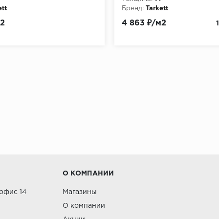
" +79132066000 или заказать в нашем интернет магази
ett
Бренд:
Tarkett
м2
4 863 ₽/м2
О КОМПАНИИ
 офис 14
Магазины
О компании