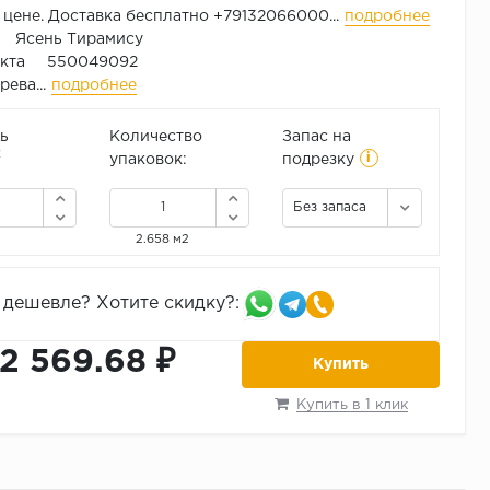
 цене. Доставка бесплатно +79132066000...
подробнее
 Ясень Тирамису
укта 550049092
ева...
подробнее
ь
Количество
Запас на
i
2
упаковок:
подрезку
Без запаса
2.658 м2
дешевле? Хотите скидку?:
12 569.68 ₽
Купить
Купить в 1 клик