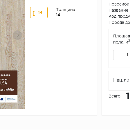
Новосибир
Толщина
Название
14
14
Код прод
Порода дер
Площад
пола, м
Нашли 
Всего: