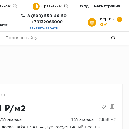
Вход
Регистрация
анное:
Сравнение:
0
0
8 (800) 550-46-50
Корзина
0
+79132066000
0 ₽
нку!!
заказать звонок
 7 )
1 ₽/м2
 ₽/Упаковка
1 Упаковка = 2.658 м2
 доска Tarkett SALSA Дуб Робуст Белый Браш в