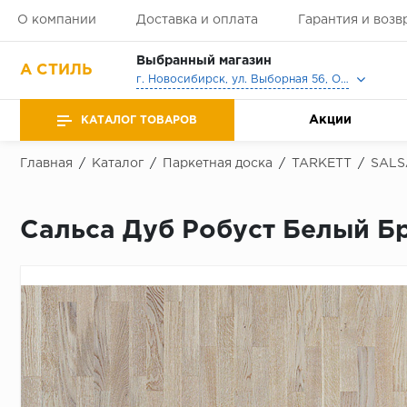
О компании
Доставка и оплата
Гарантия и возв
Выбранный магазин
А СТИЛЬ
г. Новосибирск, ул. Выборная 56, Офис, Выставочный зал
Акции
КАТАЛОГ ТОВАРОВ
Главная
/
Каталог
/
Паркетная доска
/
TARKETT
/
SALS
Сальса Дуб Робуст Белый Б