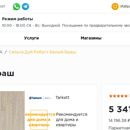
рат
Избр
Режим работы
10:00 - 18:00 Сб - Вс: Выходной. Посещение по предварительному зво
Услуги
Магазины
A
/
Сальса Дуб Робуст Белый Браш
раш
(
Tarkett
5 34
Рекомендуется
Рекомендуется
для дома и
для дома и
14 196.38
квартиры
квартиры
Паркетная