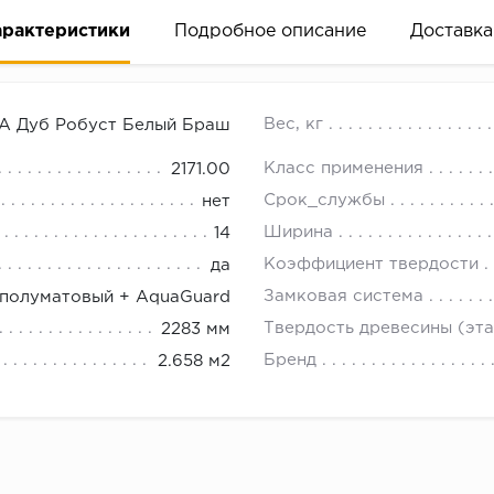
арактеристики
Подробное описание
Доставка
18.00.
Вес, кг
SA Дуб Робуст Белый Браш
Класс применения
2171.00
Срок_службы
нет
Ширина
14
Коэффициент твердости
да
Замковая система
 полуматовый + AquaGuard
Твердость древесины (эта
2283 мм
Бренд
2.658 м2
Strong полуматовый + AquaGuard