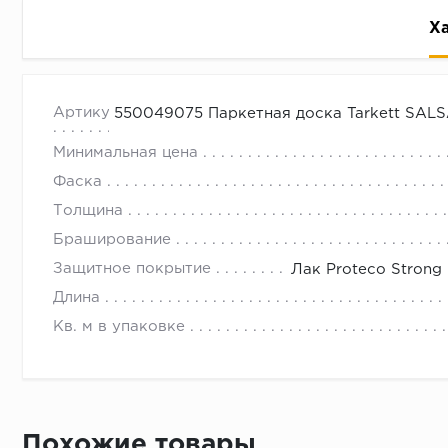
Х
Название Дуб Робуст Белый Браш
с 09.00 до 
Артикул
550049075 Паркетная доска Tarkett SAL
Код продукта 550049075
Минимальная цена
Порода дерева дуб
Фаска
Селекция Ориджинал
Толщина
Тип дизайна трехполосный
Браширование
Цветовая гамма (оттенок) дизайна Белый
Защитное покрытие
Лак Proteco Strong
Эффект обработки Тонирование
Длина
Браширование Да
Кв. м в упаковке
Фаска нет
Дополнительное защитное покрытие лак Proteco 
Специальные эффекты дизайна нет
Вариация цвета под воздействием УФ слабая
Похожие товары