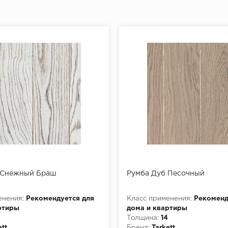
 Снежный Браш
Румба Дуб Песочный
.+25°С
енения:
Рекомендуется для
Класс применения:
Рекоменд
ртиры
дома и квартиры
Толщина:
14
ett
Бренд:
Tarkett