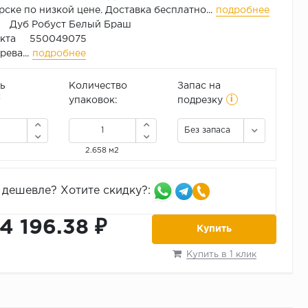
ске по низкой цене. Доставка бесплатно...
подробнее
 Дуб Робуст Белый Браш
укта 550049075
ева...
подробнее
ь
Количество
Запас на
i
2
упаковок:
подрезку
Без запаса
2.658 м2
дешевле? Хотите скидку?:
14 196.38 ₽
Купить
Купить в 1 клик