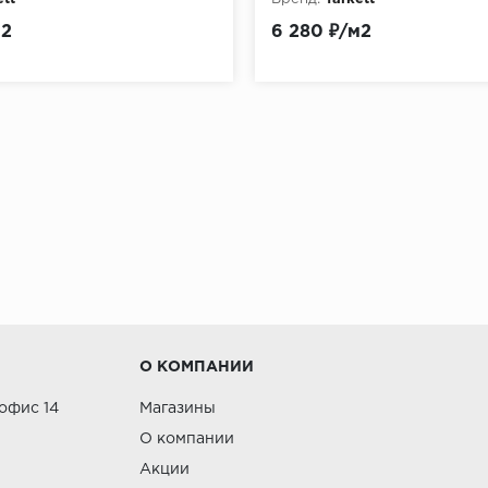
м2
6 280 ₽/м2
" +79132066000 или заказать в нашем интернет магази
О КОМПАНИИ
 офис 14
Магазины
О компании
Акции