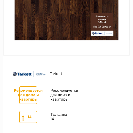
Серый
Бежевый
Дуб светлый
Коричневый
Страна
Австрия
Бельгия
Германия
Tarkett
Франция
Рекомендуется
Рекомендуется
для дома и
для дома и
квартиры
квартиры
Толщина
14
14