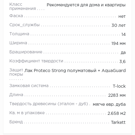
Класс
Рекомендуется для дома и квартиры
применения
Фаска
нет
Срок_службы
30 лет
Толщина
14
Ширина
194 мм
Браширование
да
Коэффициент твердости
3,6
Защитное
Лак Proteco Strong полуматовый + AquaGuard
покрытие
Замковая система
T-lock
Длина
2283 мм
Твердость древесины (эталон - дуб)
мягче евр. дуба
Кв. м в упаковке
2.658 м2
Бренд
Tarkett