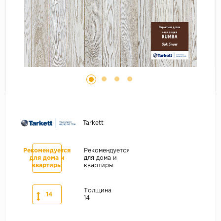
Серый
Бежевый
Дуб светлый
Коричневый
Страна
Австрия
Бельгия
Германия
Tarkett
Франция
Рекомендуется
Рекомендуется
для дома и
для дома и
квартиры
квартиры
Толщина
14
14