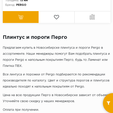
Толщина:
13 мм
Серый
Бренд:
PERGO
Бежевый
Дуб светлый
Коричневый
Страна
Плинтус и пороги Перго
Австрия
Предлагаем купить в Новосибирске плинтуса и пороги Pergo в
Бельгия
ассортименте. Наши менеджеры помогут Вам подобрать плинтуса и
Германия
пороги Pergo к напольным покрытиям Перго, будь то Ламинат или
Плитка ПВХ.
Франция
Все линтуса и порожки от Pergo подбираются по рекомендации
производителя по каталогу. Цвет и структура порогов и плинтусов
идеально походят к напольным покрытиям от Pergo.
Цена на всю продукции Перго в Новосибирске зависит от объема.
Уточняйте свою скидку у наших менеджеров.
Оплата при получении.