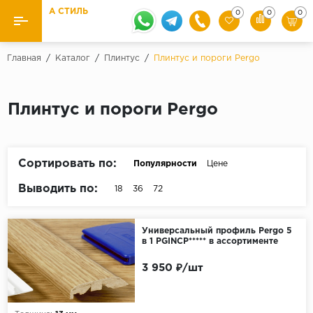
А СТИЛЬ
0
0
0
Назад
Назад
Главная
/
Каталог
/
Плинтус
/
Плинтус и пороги Pergo
Бренды
Ламинат
Плинтус и пороги Pergo
Kaindl
Паркетная доска
Krontex
Ковролин и ковровая плитка
Pergo
Сортировать по:
Популярности
Цене
Quick Step
Плитка ПВХ
Выводить по:
18
36
72
Класс
Линолеум
31 класс
Универсальный профиль Pergo 5
в 1 PGINCP***** в ассортименте
Плинтус
32 класс
33 класс
3 950 ₽/шт
Кварцевый ламинат SPC
Палитра
Подложка под паркет и ламинат