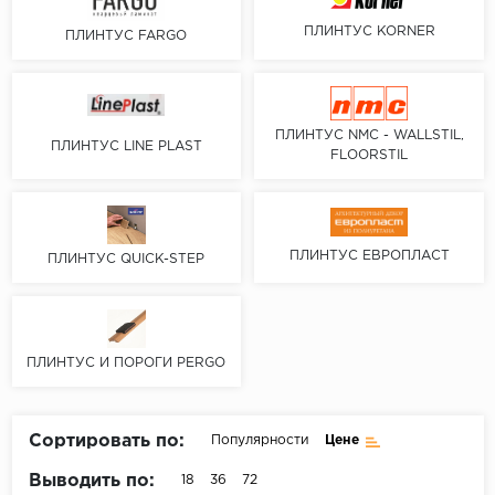
Серый
ПЛИНТУС KORNER
ПЛИНТУС FARGO
Бежевый
Дуб светлый
Коричневый
ПЛИНТУС NMC - WALLSTIL,
ПЛИНТУС LINE PLAST
FLOORSTIL
Страна
Австрия
Бельгия
ПЛИНТУС ЕВРОПЛАСТ
ПЛИНТУС QUICK-STEP
Германия
Франция
ПЛИНТУС И ПОРОГИ PERGO
Сортировать по:
Популярности
Цене
Выводить по:
18
36
72