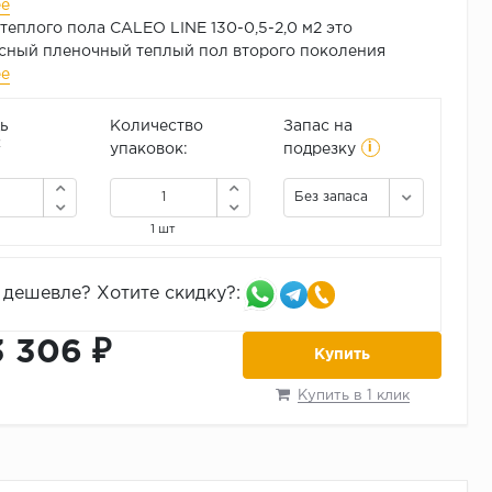
ее
теплого пола CALEO LINE 130-0,5-2,0 м2 это
сный пленочный теплый пол второго поколения
ее
ь
Количество
Запас на
i
2
упаковок:
подрезку
Без запаса
1 шт
дешевле? Хотите скидку?:
3 306 ₽
Купить
Купить в 1 клик